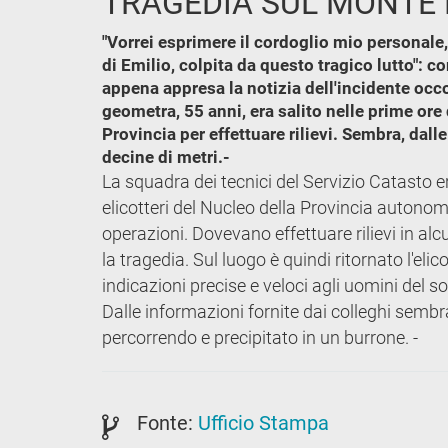
TRAGEDIA SUL MONTE 
"Vorrei esprimere il cordoglio mio personale
di Emilio, colpita da questo tragico lutto": 
appena appresa la notizia dell'incidente occo
geometra, 55 anni, era salito nelle prime ore
Provincia per effettuare rilievi. Sembra, dall
decine di metri.-
La squadra dei tecnici del Servizio Catasto e
elicotteri del Nucleo della Provincia autonoma 
operazioni. Dovevano effettuare rilievi in alc
la tragedia. Sul luogo è quindi ritornato l'eli
indicazioni precise e veloci agli uomini del s
Dalle informazioni fornite dai colleghi sembr
percorrendo e precipitato in un burrone. -
Fonte:
Ufficio Stampa