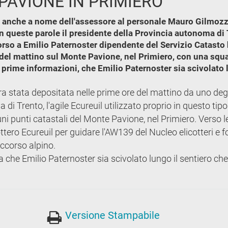
PAVIONE IN PRIMIERO
, anche a nome dell'assessore al personale Mauro Gilmozzi
con queste parole il presidente della Provincia autonoma di
rso a Emilio Paternoster dipendente del Servizio Catasto h
 del mattino sul Monte Pavione, nel Primiero, con una squa
e prime informazioni, che Emilio Paternoster sia scivolato 
ra stata depositata nelle prime ore del mattino da uno deg
di Trento, l'agile Ecureuil utilizzato proprio in questo tipo
uni punti catastali del Monte Pavione, nel Primiero. Verso l
cottero Ecureuil per guidare l'AW139 del Nucleo elicotteri e f
occorso alpino.
a che Emilio Paternoster sia scivolato lungo il sentiero ch
Versione Stampabile