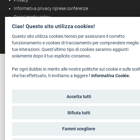
Informativa privacy riprese conferenze
Social media policy
Info cookies
Ciao! Questo sito utilizza cookies!
Dichiarazione di accessibilità
Questo sito utilzza cookies tecnici per assicurare il corretto
funzionamento e cookies di tracciamento per comprendere meglio 
tue interazioni. Quest'ultimo tipo di cookies saranno aggiunti
solamente dopo il tuo esplicito consenso.
Per ogni dubbio in merito alle nostre politiche sui cookie e sulle scel
che hai effettuato, ti invitiamo a leggere l'
Informativa Cookie.
Accetta tutti
Rifiuta tutti
Fammi scegliere