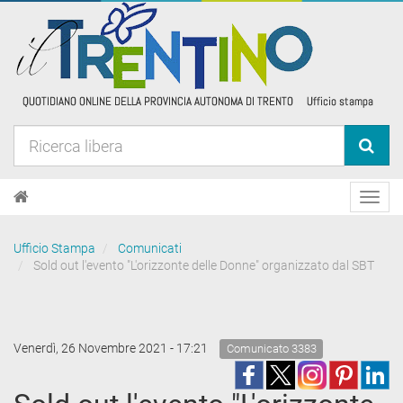
Toggl
navig
Ufficio Stampa
Comunicati
Sold out l'evento "L'orizzonte delle Donne" organizzato dal SBT
Venerdì, 26 Novembre 2021 - 17:21
Comunicato 3383