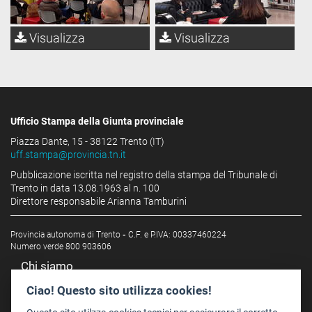
Visualizza
Visualizza
Ufficio Stampa della Giunta provinciale
Piazza Dante, 15 - 38122 Trento (IT)
uff.stampa@provincia.tn.it
Pubblicazione iscritta nel registro della stampa del Tribunale di
Trento in data 13.08.1963 al n. 100
Direttore responsabile Arianna Tamburini
Provincia autonoma di Trento
-
C.F. e P.IVA: 00337460224
Numero verde 800 903606
Chi siamo
Redazione
Ciao! Questo sito utilizza cookies!
Staff