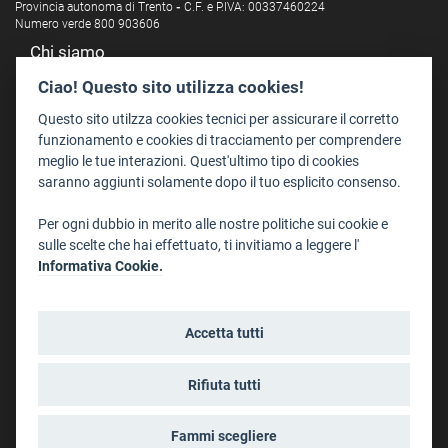
Provincia autonoma di Trento
-
C.F. e P.IVA: 00337460224
Numero verde 800 903606
Chi siamo
Redazione
Ciao! Questo sito utilizza cookies!
Staff
Questo sito utilzza cookies tecnici per assicurare il corretto
Format - Centro Audiovisivi
funzionamento e cookies di tracciamento per comprendere
meglio le tue interazioni. Quest'ultimo tipo di cookies
Trentino Film Commission
saranno aggiunti solamente dopo il tuo esplicito consenso.
Contatti
Per ogni dubbio in merito alle nostre politiche sui cookie e
Dove Siamo
sulle scelte che hai effettuato, ti invitiamo a leggere l'
Struttura di riferimento
Informativa Cookie.
Scrivici
Informazioni legali
Accetta tutti
Note legali
Privacy
Rifiuta tutti
Informativa privacy riprese conferenze
Social media policy
Fammi scegliere