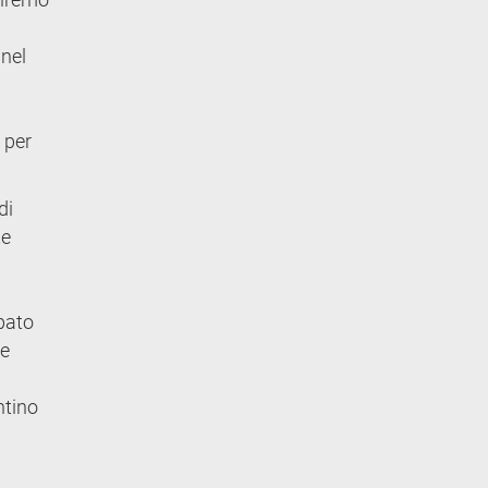
 nel
 per
di
te
ipato
ne
ntino