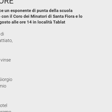
TORE
sce un esponente di punta della scuola
con il Coro dei Minatori di Santa Fiora e lo
osto alle ore 14 in località Tablat
 di
ttiato,
 vinse
Giorgio
emio
i
otel
Sanremo