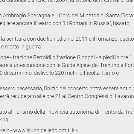
n Ambrogio Sparagna e il Coro dei Minatori di Santa Fiora
egliere ancora il teatro con "Li Romani in Russia", basato
 scrittura con due libri editi nel 2011 e il romanzo, uscito
è morto in guerra".
ne - frazione Bertoldi o frazione Gionghi - a piedi in ore 1 
are a un'escursione con le Guide Alpine del Trentino a For
di cammino, dislivello 220 metri, difficoltà T, info e
ssero necessario, l'inizio del concerto potrà essere antic
verrà recuperato alle ore 21 al Centro Congressi di Lavaro
to al Turismo della Provincia autonoma di Trento, da Tre
rna.
t - www.isuonidelledolomiti.it -