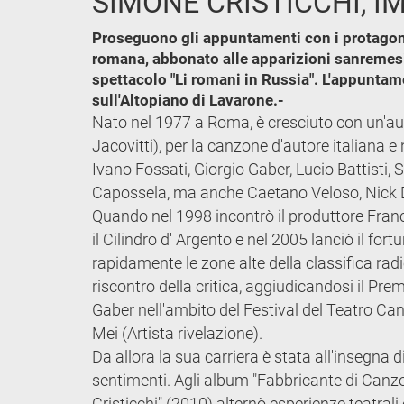
SIMONE CRISTICCHI, 
Proseguono gli appuntamenti con i protagonis
romana, abbonato alle apparizioni sanremesi, 
spettacolo "Li romani in Russia". L'appuntame
sull'Altopiano di Lavarone.-
Nato nel 1977 a Roma, è cresciuto con un'aute
Jacovitti), per la canzone d'autore italiana 
Ivano Fossati, Giorgio Gaber, Lucio Battisti, 
Capossela, ma anche Caetano Veloso, Nick Dr
Quando nel 1998 incontrò il produttore Franc
il Cilindro d' Argento e nel 2005 lanciò il fo
rapidamente le zone alte della classifica radi
riscontro della critica, aggiudicandosi il Pr
Gaber nell'ambito del Festival del Teatro Canz
Mei (Artista rivelazione).
Da allora la sua carriera è stata all'insegna d
sentimenti. Agli album "Fabbricante di Canzon
Cristicchi" (2010) alternò esperienze teatrali 