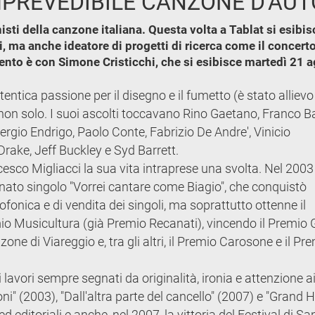
IMPREVEDIBILE CANZONE D'AU
ti della canzone italiana. Questa volta a Tablat si esibi
ma anche ideatore di progetti di ricerca come il concerto 
nto è con Simone Cristicchi, che si esibisce martedì 21 ag
ntica passione per il disegno e il fumetto (è stato allievo
e non solo. I suoi ascolti toccavano Rino Gaetano, Franco Ba
Sergio Endrigo, Paolo Conte, Fabrizio De Andre', Vinicio
ake, Jeff Buckley e Syd Barrett.
esco Migliacci la sua vita intraprese una svolta. Nel 2003
rtunato singolo "Vorrei cantare come Biagio", che conquistò
ofonica e di vendita dei singoli, ma soprattutto ottenne il
emio Musicultura (già Premio Recanati), vincendo il Premio 
one di Viareggio e, tra gli altri, il Premio Carosone e il Pr
i lavori sempre segnati da originalità, ironia e attenzione a
i" (2003), "Dall'altra parte del cancello" (2007) e "Grand H
ed editoriali e anche, nel 2007, la vittoria del Festival di 