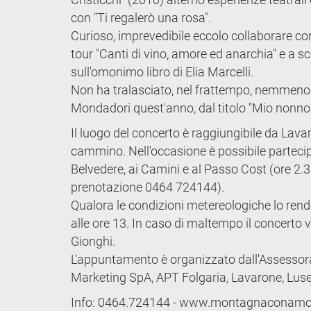
con "Ti regalerò una rosa".
Curioso, imprevedibile eccolo collaborare co
tour "Canti di vino, amore ed anarchia" e a sc
sull'omonimo libro di Elia Marcelli.
Non ha tralasciato, nel frattempo, nemmeno la
Mondadori quest'anno, dal titolo "Mio nonno 
Il luogo del concerto è raggiungibile da Lavaro
cammino. Nell'occasione è possibile partecip
Belvedere, ai Camini e al Passo Cost (ore 2.30 
prenotazione 0464 724144).
Qualora le condizioni metereologiche lo rende
alle ore 13. In caso di maltempo il concerto 
Gionghi.
L'appuntamento è organizzato dall'Assessora
Marketing SpA, APT Folgaria, Lavarone, Luse
Info: 0464.724144 - www.montagnaconamore.i