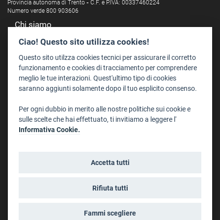
Provincia autonoma di Trento
-
C.F. e P.IVA: 00337460224
Numero verde 800 903606
Chi siamo
Redazione
Ciao! Questo sito utilizza cookies!
Staff
Questo sito utilzza cookies tecnici per assicurare il corretto
Format - Centro Audiovisivi
funzionamento e cookies di tracciamento per comprendere
meglio le tue interazioni. Quest'ultimo tipo di cookies
Trentino Film Commission
saranno aggiunti solamente dopo il tuo esplicito consenso.
Contatti
Per ogni dubbio in merito alle nostre politiche sui cookie e
Dove Siamo
sulle scelte che hai effettuato, ti invitiamo a leggere l'
Struttura di riferimento
Informativa Cookie.
Scrivici
Informazioni legali
Accetta tutti
Note legali
Privacy
Rifiuta tutti
Informativa privacy riprese conferenze
Social media policy
Fammi scegliere