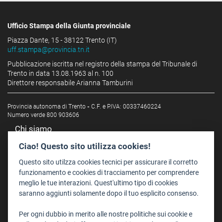
Ufficio Stampa della Giunta provinciale
Piazza Dante, 15 - 38122 Trento (IT)
uff.stampa@provincia.tn.it
Pubblicazione iscritta nel registro della stampa del Tribunale di
Trento in data 13.08.1963 al n. 100
Direttore responsabile Arianna Tamburini
Provincia autonoma di Trento
-
C.F. e P.IVA: 00337460224
Numero verde 800 903606
Chi siamo
Redazione
Ciao! Questo sito utilizza cookies!
Staff
Questo sito utilzza cookies tecnici per assicurare il corretto
Format - Centro Audiovisivi
funzionamento e cookies di tracciamento per comprendere
meglio le tue interazioni. Quest'ultimo tipo di cookies
Trentino Film Commission
saranno aggiunti solamente dopo il tuo esplicito consenso.
Contatti
Per ogni dubbio in merito alle nostre politiche sui cookie e
Dove Siamo