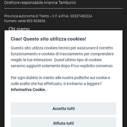
Direttore responsabile Arianna Tamburini
Provincia autonoma di Trento
-
C.F. e P.IVA: 00337460224
Numero verde 800 903606
Chi siamo
Redazione
Ciao! Questo sito utilizza cookies!
Staff
Questo sito utilzza cookies tecnici per assicurare il corretto
Format - Centro Audiovisivi
funzionamento e cookies di tracciamento per comprendere
meglio le tue interazioni. Quest'ultimo tipo di cookies
Trentino Film Commission
saranno aggiunti solamente dopo il tuo esplicito consenso.
Contatti
Per ogni dubbio in merito alle nostre politiche sui cookie e
Dove Siamo
sulle scelte che hai effettuato, ti invitiamo a leggere l'
Struttura di riferimento
Informativa Cookie.
Scrivici
Informazioni legali
Accetta tutti
Note legali
Privacy
Rifiuta tutti