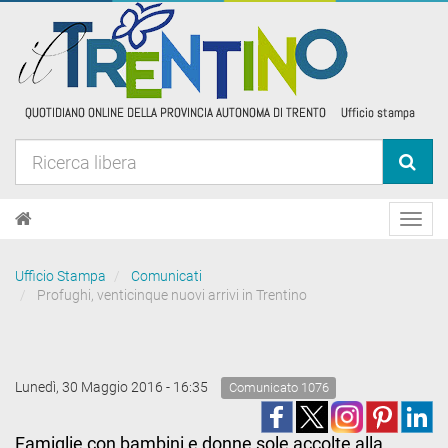
Toggl
navig
Ufficio Stampa
Comunicati
Profughi, venticinque nuovi arrivi in Trentino
Lunedì, 30 Maggio 2016 - 16:35
Comunicato 1076
Famiglie con bambini e donne sole accolte alla