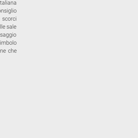
taliana
onsiglio
 scorci
lle sale
esaggio
simbolo
gne che