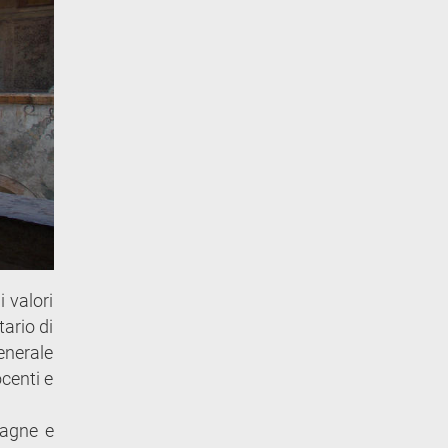
i valori
tario di
generale
centi e
tagne e