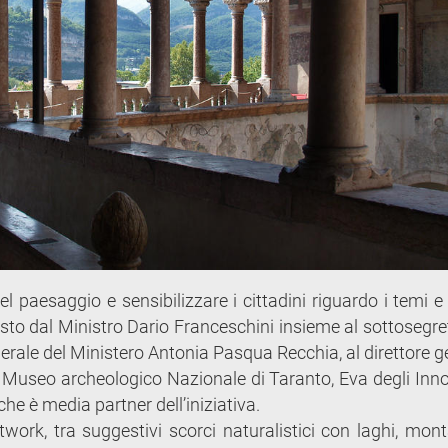
l paesaggio e sensibilizzare i cittadini riguardo i temi e 
posto dal Ministro Dario Franceschini insieme al sottosegre
enerale del Ministero Antonia Pasqua Recchia, al direttore 
 Museo archeologico Nazionale di Taranto, Eva degli Inno
che è media partner dell’iniziativa.
work, tra suggestivi scorci naturalistici con laghi, mon