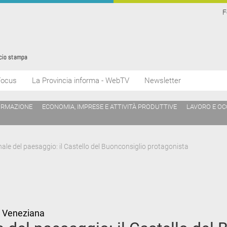
F
Focus
La Provincia informa - WebTV
Newsletter
ORMAZIONE
ECONOMIA, IMPRESE E ATTIVITÀ PRODUTTIVE
LAVORO E O
le del paesaggio: il Castello del Buonconsiglio protagonista
a Veneziana