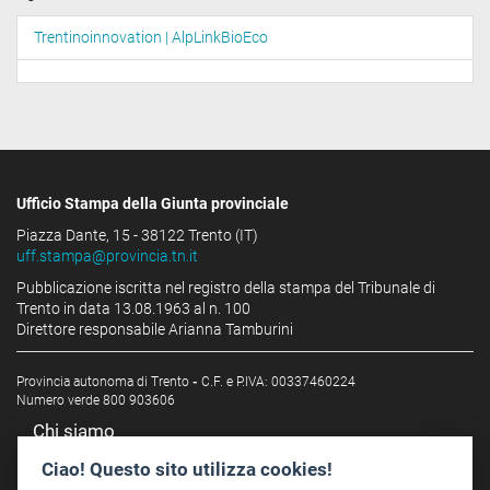
Trentinoinnovation | AlpLinkBioEco
Ufficio Stampa della Giunta provinciale
Piazza Dante, 15 - 38122 Trento (IT)
uff.stampa@provincia.tn.it
Pubblicazione iscritta nel registro della stampa del Tribunale di
Trento in data 13.08.1963 al n. 100
Direttore responsabile Arianna Tamburini
Provincia autonoma di Trento
-
C.F. e P.IVA: 00337460224
Numero verde 800 903606
Chi siamo
Redazione
Ciao! Questo sito utilizza cookies!