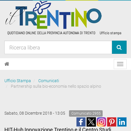
Toggl
navig
Ufficio Stampa
Comunicati
Partnership sulla bio-economia nello spazio alpino
Sabato, 08 Dicembre 2018 - 13:05
Comunicato 2955
HIT-Hub Innovazione Trentino e il Centro Studi