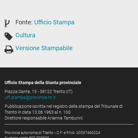
Fonte:
Ufficio Stampa
Cultura
Versione Stampabile
Ufficio Stampa della Giunta provinciale
Piazza Dante, 15 - 38122 Trento (IT)
uff.stampa@provincia.tn.it
Pubblicazione iscritta nel registro della stampa del Tribunale di
Trento in data 13.08.1963 al n. 100
Direttore responsabile Arianna Tamburini
Provincia autonoma di Trento
-
C.F. e P.IVA: 00337460224