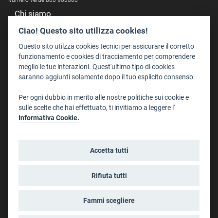
Numero verde 800 903606
Chi siamo
Redazione
Ciao! Questo sito utilizza cookies!
Staff
Questo sito utilzza cookies tecnici per assicurare il corretto
Format - Centro Audiovisivi
funzionamento e cookies di tracciamento per comprendere
meglio le tue interazioni. Quest'ultimo tipo di cookies
Trentino Film Commission
saranno aggiunti solamente dopo il tuo esplicito consenso.
Contatti
Per ogni dubbio in merito alle nostre politiche sui cookie e
Dove Siamo
sulle scelte che hai effettuato, ti invitiamo a leggere l'
Struttura di riferimento
Informativa Cookie.
Scrivici
Informazioni legali
Accetta tutti
Note legali
Privacy
Rifiuta tutti
Informativa privacy riprese conferenze
Social media policy
Fammi scegliere
Info cookies