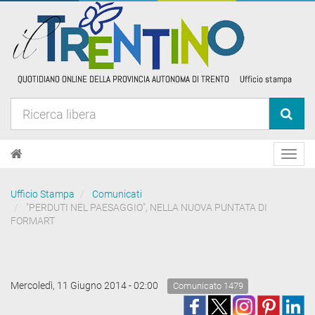
Toggl
navig
Ufficio Stampa
Comunicati
"PERDUTI NEL PAESAGGIO", NELLA NUOVA PUNTATA DI
FORMART
Mercoledì, 11 Giugno 2014 - 02:00
Comunicato 1479