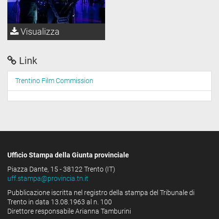
Visualizza
Link
Trentino Film Commission
Ufficio Stampa della Giunta provinciale
Piazza Dante, 15 - 38122 Trento (IT)
uff.stampa@provincia.tn.it
Pubblicazione iscritta nel registro della stampa del Tribunale di
Trento in data 13.08.1963 al n. 100
Direttore responsabile Arianna Tamburini