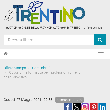
Toggl
navig
Ufficio Stampa
Comunicati
Opportunità formativa per i professionisti trentini
dell’audiovisivo
Giovedì, 27 Maggio 2021 - 09:58
Comunicato 1280