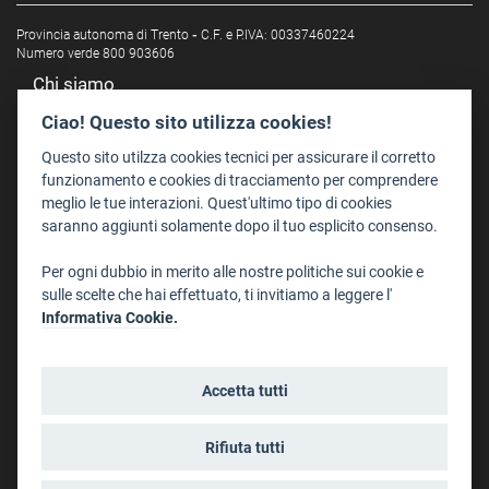
Provincia autonoma di Trento
-
C.F. e P.IVA: 00337460224
Numero verde 800 903606
Chi siamo
Redazione
Ciao! Questo sito utilizza cookies!
Staff
Questo sito utilzza cookies tecnici per assicurare il corretto
Format - Centro Audiovisivi
funzionamento e cookies di tracciamento per comprendere
meglio le tue interazioni. Quest'ultimo tipo di cookies
Trentino Film Commission
saranno aggiunti solamente dopo il tuo esplicito consenso.
Contatti
Per ogni dubbio in merito alle nostre politiche sui cookie e
Dove Siamo
sulle scelte che hai effettuato, ti invitiamo a leggere l'
Struttura di riferimento
Informativa Cookie.
Scrivici
Informazioni legali
Accetta tutti
Note legali
Privacy
Rifiuta tutti
Informativa privacy riprese conferenze