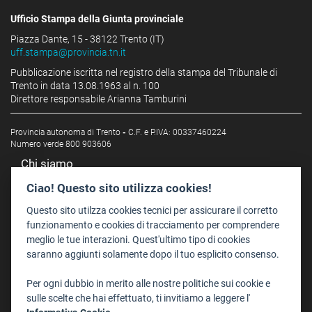
Ufficio Stampa della Giunta provinciale
Piazza Dante, 15 - 38122 Trento (IT)
uff.stampa@provincia.tn.it
Pubblicazione iscritta nel registro della stampa del Tribunale di
Trento in data 13.08.1963 al n. 100
Direttore responsabile Arianna Tamburini
Provincia autonoma di Trento
-
C.F. e P.IVA: 00337460224
Numero verde 800 903606
Chi siamo
Redazione
Ciao! Questo sito utilizza cookies!
Staff
Questo sito utilzza cookies tecnici per assicurare il corretto
Format - Centro Audiovisivi
funzionamento e cookies di tracciamento per comprendere
meglio le tue interazioni. Quest'ultimo tipo di cookies
Trentino Film Commission
saranno aggiunti solamente dopo il tuo esplicito consenso.
Contatti
Per ogni dubbio in merito alle nostre politiche sui cookie e
Dove Siamo
sulle scelte che hai effettuato, ti invitiamo a leggere l'
Struttura di riferimento