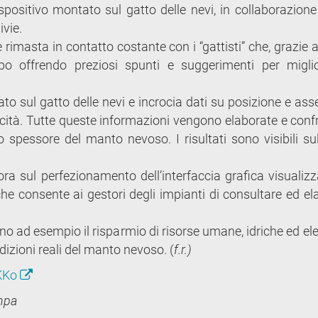
spositivo montato sul gatto delle nevi, in collaborazione
ivie.
è rimasta in contatto costante con i “gattisti” che, grazie a
po offrendo preziosi spunti e suggerimenti per miglio
ato sul gatto delle nevi e incrocia dati su posizione e ass
cità. Tutte queste informazioni vengono elaborate e conf
 spessore del manto nevoso. I risultati sono visibili sul
 ora sul perfezionamento dell’interfaccia grafica visualiz
he consente ai gestori degli impianti di consultare ed el
o ad esempio il risparmio di risorse umane, idriche ed elet
izioni reali del manto nevoso. (
f.r.)
7KKo
ampa