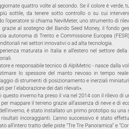
giornate quattro volte al secondo. Se il colore è verde, tu
ù sottile, da tenere sotto controllo o su cui interven
ando l’operatore si chiama NeviMeter, uno strumento di rile
ta grazie al sostegno del Bando Seed Money, il fondo ges
incia autonoma di Trento e Commissione Europea (FESR)
ditoriali nei settori innovativi o ad alta tecnologia.
rienza maturata in Italia e all'estero nel settore della 
riali.
atore e responsabile tecnico di AlpiMetric - nasce dalla vo
 stimare lo spessore del manto nevoso in tempo real
ggio di strumenti di posizionamento e inerziali miniaturi
 per l´elaborazione dei dati rilevati».
i questo inverno ha preso il via nel 2014 con il rilievo di 
e per mappare il terreno grazie all'assenza di neve e di e
ll'inverno, è stato installato un primo prototipo su una s
 risultati incoraggianti. L'anno successivo è stato effett
to all'intero tratto delle piste “Tre Tre Panoramica” e “Cor