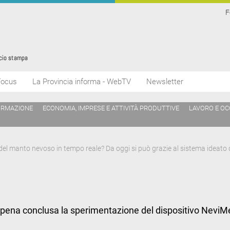
F
Focus
La Provincia informa - WebTV
Newsletter
ORMAZIONE
ECONOMIA, IMPRESE E ATTIVITÀ PRODUTTIVE
LAVORO E O
el manto nevoso in tempo reale? Da oggi si può grazie al sistema ideato d
ppena conclusa la sperimentazione del dispositivo NeviMe