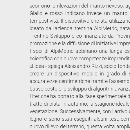
scorrono le rilevazioni del manto nevoso, ag
Giallo e rosso indicano invece un manto pi
tempestività. Il dispositivo che sta utilizz
ideato dall'azienda trentina AlpiMetric, na
Trentino Sviluppo e co-finanziato da Prov
promozione e la diffusione di iniziative impren
I soci di AlpiMetric abbinano una lunga espe
scientifica con nuove competenze imprendito
«L'idea - spiega Alessandro Rizzi, socio fond
creare un dispositivo mobile in grado di
accuratezze centimetriche tramite l'assembla
basso costo e lo sviluppo di algoritmi avanzati
L'iter che ha portato alla fase sperimentale d
tratto di pista in autunno, la stagione ideal
vegetazione. Successivamente, con l'arrivo de
legno e sono stati eseguiti alcuni test, con
nuovo rilievo del terreno, questa volta amplia