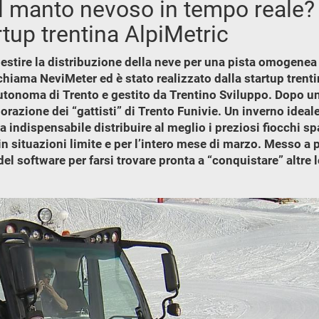
l manto nevoso in tempo reale? D
rtup trentina AlpiMetric
stire la distribuzione della neve per una pista omogenea 
i chiama NeviMeter ed è stato realizzato dalla startup trent
tonoma di Trento e gestito da Trentino Sviluppo. Dopo una
razione dei “gattisti” di Trento Funivie. Un inverno ideale
 indispensabile distribuire al meglio i preziosi fiocchi sp
n situazioni limite e per l’intero mese di marzo. Messo a p
el software per farsi trovare pronta a “conquistare” altre l