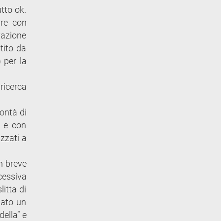
tto ok.
ire con
vazione
tito da
 per la
ricerca
lontà di
e e con
zzati a
un breve
ccessiva
litta di
uato un
della” e