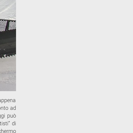
 appena
onto ad
ggi può
sti” di
schermo