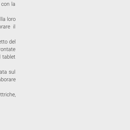
 con la
lla loro
rare il
etto del
rontate
 tablet
zata sul
aborare
triche,