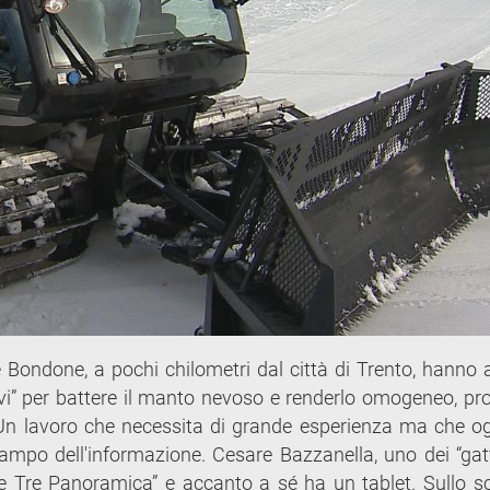
e Bondone, a pochi chilometri dal città di Trento, hanno
nevi” per battere il manto nevoso e renderlo omogeneo, pr
e. Un lavoro che necessita di grande esperienza ma che o
mpo dell'informazione. Cesare Bazzanella, uno dei “gatti
Tre Tre Panoramica” e accanto a sé ha un tablet. Sullo 