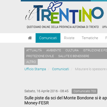
Comunicati
Riviste
Tematiche
ATTUALITÀ
AMBIENTE
CULTURA
ISTRUZIONE E F
PROTEZIONE CIVILE
SALUTE E BENESSERE
ALTRO
Ufficio Stampa
Comunicati
Misurare lo spessore d
Sabato, 16 Aprile 2016 - 08:45
Comunicato 703
Sulle piste da sci del Monte Bondone si è a
Money-FESR