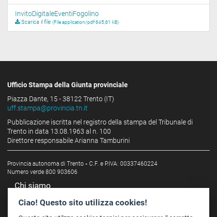
InvitoDigitaleEventiFogolino
Scarica il file
(File application/pdf 645,61 kB)
Ufficio Stampa della Giunta provinciale
Piazza Dante, 15 - 38122 Trento (IT)
uff.stampa@provincia.tn.it
Pubblicazione iscritta nel registro della stampa del Tribunale di
Trento in data 13.08.1963 al n. 100
Direttore responsabile Arianna Tamburini
Provincia autonoma di Trento
-
C.F. e P.IVA: 00337460224
Numero verde 800 903606
Chi siamo
Redazione
Ciao! Questo sito utilizza cookies!
Staff