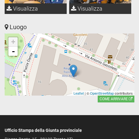
Visualizza
Visualizza
Luogo
+
-
Leaflet
| ©
OpenStreetMap
contributors
COME ARRIVARE
Ufficio Stampa della Giunta provinciale