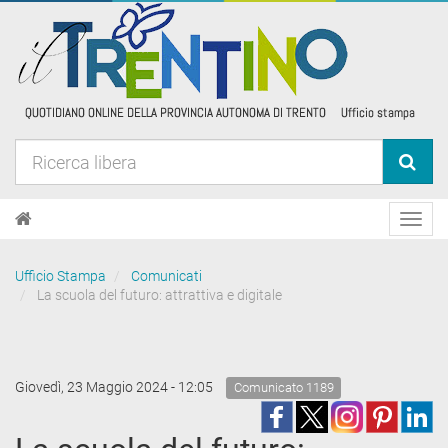
Toggl
navig
Ufficio Stampa
Comunicati
La scuola del futuro: attrattiva e digitale
Giovedì, 23 Maggio 2024 - 12:05
Comunicato 1189