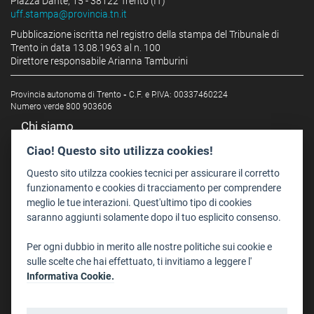
Piazza Dante, 15 - 38122 Trento (IT)
uff.stampa@provincia.tn.it
Pubblicazione iscritta nel registro della stampa del Tribunale di
Trento in data 13.08.1963 al n. 100
Direttore responsabile Arianna Tamburini
Provincia autonoma di Trento
-
C.F. e P.IVA: 00337460224
Numero verde 800 903606
Chi siamo
Redazione
Ciao! Questo sito utilizza cookies!
Staff
Questo sito utilzza cookies tecnici per assicurare il corretto
Format - Centro Audiovisivi
funzionamento e cookies di tracciamento per comprendere
meglio le tue interazioni. Quest'ultimo tipo di cookies
Trentino Film Commission
saranno aggiunti solamente dopo il tuo esplicito consenso.
Contatti
Per ogni dubbio in merito alle nostre politiche sui cookie e
Dove Siamo
sulle scelte che hai effettuato, ti invitiamo a leggere l'
Struttura di riferimento
Informativa Cookie.
Scrivici
Informazioni legali