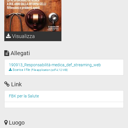
Visualizza
Allegati
190913_Responsabilità-medica_def_streaming_web
Scarica il file
(File application/pdf 4,12 MB)
Link
FBK per la Salute
Luogo