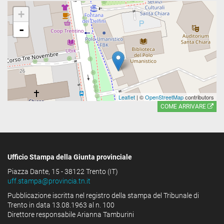
+
-
Leaflet
| ©
OpenStreetMap
contributors
COME ARRIVARE
Ufficio Stampa della Giunta provinciale
Piazza Dante, 15 - 38122 Trento (IT)
uff.stampa@provincia.tn.it
Pubblicazione iscritta nel registro della stampa del Tribunale di
Trento in data 13.08.1963 al n. 100
Direttore responsabile Arianna Tamburini