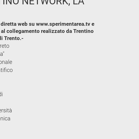
NTINO NETWORK, LA
in diretta web su www.sperimentarea.tv e
e al collegamento realizzato da Trentino
i Trento.-
ereto
a"
ionale
tifico
di
rsità
onica