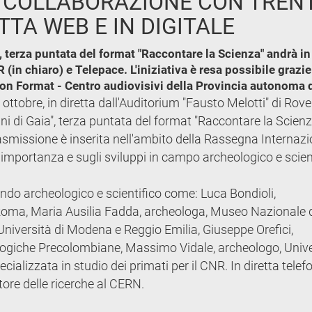
: IN COLLABORAZIONE CON TRE
TTA WEB E IN DIGITALE
", terza puntata del format "Raccontare la Scienza" andrà 
(in chiaro) e Telepace. L'iniziativa è resa possibile grazi
on Format - Centro audiovisivi della Provincia autonoma d
ottobre, in diretta dall'Auditorium "Fausto Melotti" di Rov
ini di Gaia", terza puntata del format "Raccontare la Scienz
rasmissione è inserita nell'ambito della Rassegna Internaz
'importanza e sugli sviluppi in campo archeologico e scien
ndo archeologico e scientifico come: Luca Bondioli,
 Roma, Maria Ausilia Fadda, archeologa, Museo Nazionale 
iversità di Modena e Reggio Emilia, Giuseppe Orefici,
logiche Precolombiane, Massimo Vidale, archeologo, Unive
cializzata in studio dei primati per il CNR. In diretta telef
ttore delle ricerche al CERN.