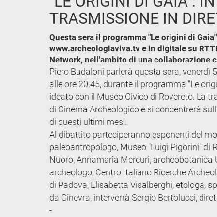
"LE ORIGINI DI GAIA"
TRASMISSIONE IN DIRE
Questa sera il programma "Le origini di Gaia
www.archeologiaviva.tv e in digitale su RTTR 
Network, nell'ambito di una collaborazione c
Piero Badaloni parlerà questa sera, venerdì 5 
alle ore 20.45, durante il programma "Le orig
ideato con il Museo Civico di Rovereto. La t
di Cinema Archeologico e si concentrerà sull
di questi ultimi mesi.
Al dibattito parteciperanno esponenti del mo
paleoantropologo, Museo "Luigi Pigorini" di
Nuoro, Annamaria Mercuri, archeobotanica Un
archeologo, Centro Italiano Ricerche Archeo
di Padova, Elisabetta Visalberghi, etologa, spe
da Ginevra, interverrà Sergio Bertolucci, dire
-