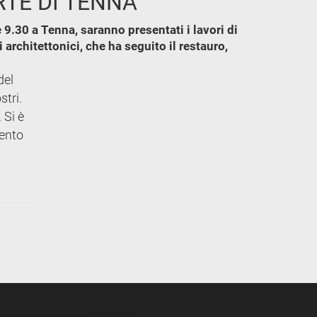
RTE DI TENNA
 9.30 a Tenna, saranno presentati i lavori di
architettonici, che ha seguito il restauro,
del
stri.
 Si è
vento