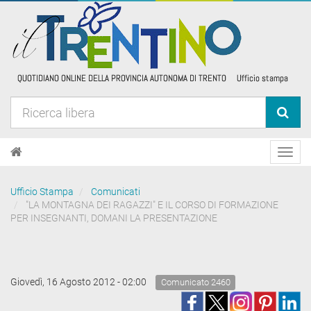
Toggl
navig
Ufficio Stampa
Comunicati
"LA MONTAGNA DEI RAGAZZI" E IL CORSO DI FORMAZIONE
PER INSEGNANTI, DOMANI LA PRESENTAZIONE
Giovedì, 16 Agosto 2012 - 02:00
Comunicato 2460