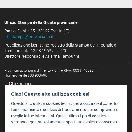
Ufficio Stampa della Giunta provinciale
Piazza Dante, 15 - 38122 Trento (IT)
uff.stampa@provincia.tn.it
Pubblicazione iscritta nel registro della stampa del Tribunale di
Trento in data 13.08.1963 al n. 100
Direttore responsabile Arianna Tamburini
Provincia autonoma di Trento
-
C.F. e P.IVA: 00337460224
Numero verde 800 903606
Chi siamo
Redazione
Ciao! Questo sito utilizza cookies!
Staff
Questo sito utilzza cookies tecnici per assicurare il corretto
Format - Centro Audiovisivi
funzionamento e cookies di tracciamento per comprendere
meglio le tue interazioni. Quest'ultimo tipo di cookies
Trentino Film Commission
saranno aggiunti solamente dopo il tuo esplicito consenso.
Contatti