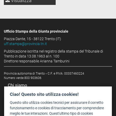
Visualizza
Ufficio Stampa della Giunta provinciale
Piazza Dante, 15 - 38122 Trento (IT)
uff.stampa@provincia.tn.it
Pubblicazione iscritta nel registro della stampa del Tribunale di
Trento in data 13.08.1963 al n. 100
Direttore responsabile Arianna Tamburini
Provincia autonoma di Trento
-
C.F. e P.IVA: 00337460224
Numero verde 800 903606
Chi siamo
Redazione
Ciao! Questo sito utilizza cookies!
Staff
Questo sito utilzza cookies tecnici per assicurare il corretto
Format - Centro Audiovisivi
funzionamento e cookies di tracciamento per comprendere
meglio le tue interazioni. Quest'ultimo tipo di cookies
Trentino Film Commission