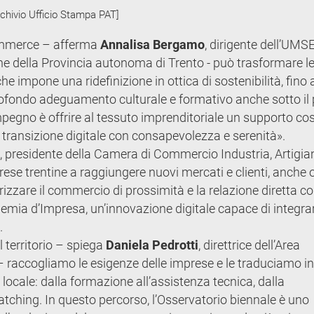
chivio Ufficio Stampa PAT]
commerce – afferma
Annalisa Bergamo
, dirigente dell’UMS
he della Provincia autonoma di Trento - può trasformare l
che impone una ridefinizione in ottica di sostenibilità, fino a
fondo adeguamento culturale e formativo anche sotto il p
mpegno è offrire al tessuto imprenditoriale un supporto co
 transizione digitale con consapevolezza e serenità».
, presidente della Camera di Commercio Industria, Artigia
rese trentine a raggiungere nuovi mercati e clienti, anche ol
rizzare il commercio di prossimità e la relazione diretta con
mia d’Impresa, un’innovazione digitale capace di integra
.
l territorio – spiega
Daniela Pedrotti
, direttrice dell’Area
– raccogliamo le esigenze delle imprese e le traduciamo in
ocale: dalla formazione all’assistenza tecnica, dalla
tching. In questo percorso, l’Osservatorio biennale è uno