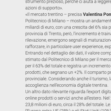
strumento prezioso, perché ci aiuta a leggere
azioni di supporto».
«Il mercato trentino – precisa
Valentina Pon
Politecnico di Milano – mostra un andamento
miliardi di euro, con una crescita del 6% sia p
provincia di Trento, però, l’incremento è tra
rilevazione, emergono segnali di maturazione
rafforzare, in particolare user experience, exp
Entrando nel dettaglio dei dati, il valore com
stimato dal Politecnico di Milano per il merc
per il 63% del totale e registra un increment
prodotti, che segnano un +2%. Il comparto pri
provinciale. Considerando anche il turismo, l
accoglienza nell’economia digitale trentina.
Un altro dato rilevante riguarda l’export dig
online prodotti o servizi anche all’estero. Nel
23,8 milioni di euro, circa il 28% del totale. 
l’Europa extra-UE (28%) e gli Stati Uniti (19%)