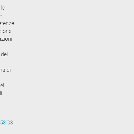
 le
-
petenze
zione
azioni
 del
ma di
el
i
Y45SG3