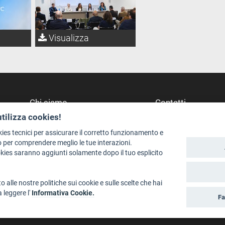
Visualizza
Chi siamo
Contatti
utilizza cookies!
Redazione
Dove Siamo
Staff
Struttura di riferime
kies tecnici per assicurare il corretto funzionamento e
 per comprendere meglio le tue interazioni.
Format - Centro Audiovisivi
Scrivici
okies saranno aggiunti solamente dopo il tuo esplicito
Trentino Film Commission
o alle nostre politiche sui cookie e sulle scelte che hai
a leggere l'
Informativa Cookie.
Fa