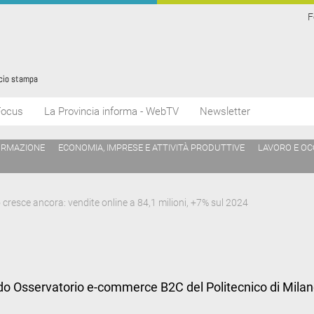
F
Focus
La Provincia informa - WebTV
Newsletter
ORMAZIONE
ECONOMIA, IMPRESE E ATTIVITÀ PRODUTTIVE
LAVORO E O
cresce ancora: vendite online a 84,1 milioni, +7% sul 2024
ondo Osservatorio e-commerce B2C del Politecnico di Milan