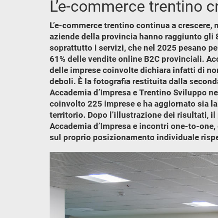
L’e-commerce trentino cr
L’e-commerce trentino continua a crescere, m
aziende della provincia hanno raggiunto gli 
soprattutto i servizi, che nel 2025 pesano pe
61% delle vendite online B2C provinciali. Acc
delle imprese coinvolte dichiara infatti di no
deboli. È la fotografia restituita dalla sec
Accademia d’Impresa e Trentino Sviluppo nell
coinvolto 225 imprese e ha aggiornato sia la 
territorio. Dopo l’illustrazione dei risultat
Accademia d’Impresa e incontri one-to-one, 
sul proprio posizionamento individuale rispe