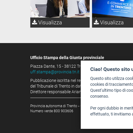
Visualizza
Visualizza
Ufficio Stampa della Giunta provinciale
Piazza Dante, 15 - 38122 Trento (IT)
Ciao! Questo sito 
uff.stampa@provincia.tn.it
Questo sito utilzza coo
Pubblicazione iscritta nel registro della stampa
cookies di tracciamento
del Tribunale di Trento in data 13.08.1963 al n. 100
Quest'ultimo tipo di co
Direttore responsabile Arianna Tamburini
consenso.
Provincia autonoma di Trento
-
C.F. e P.IVA: 00337460224
Per ogni dubbio in merit
Numero verde 800 903606
effettuato, ti invitiamo 