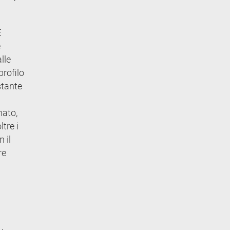
E
e
lle
rofilo
stante
nato,
tre i
 il
re