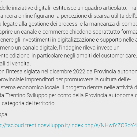
elle iniziative digitali restituisce un quadro articolato. Tra
ancora online figurano la percezione di scarsa utilità dell’e
ltà legate alla gestione dei processi e la mancanza di com
 aprire un canale e-commerce chiedono soprattutto forma
enere gli investimenti in digitalizzazione e supporto nelle 
almeno un canale digitale, l’indagine rileva invece un
te edizione, in particolare negli ambiti del customer care,
li di vendita.
con l’intesa siglata nel dicembre 2022 da Provincia autono
ovinciale imprenditori per promuovere la cultura dell’e-
stema economico locale. Il progetto rientra nelle attività d
a Trentino Sviluppo per conto della Provincia autonoma d
categoria del territorio.
mpa.
s://tscloud.trentinosviluppo.it/index.php/s/NHwiYZC3o