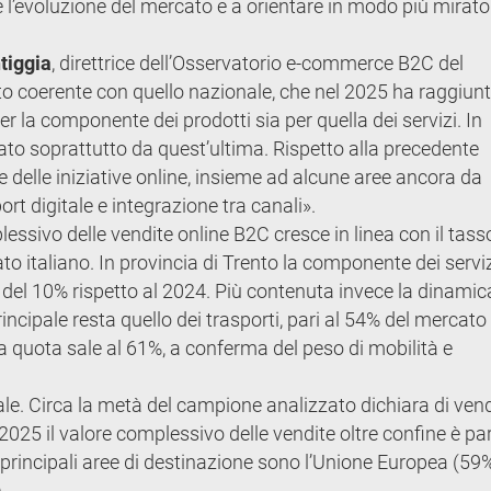
 l’evoluzione del mercato e a orientare in modo più mirato
tiggia
, direttrice dell’Osservatorio e-commerce B2C del
 coerente con quello nazionale, che nel 2025 ha raggiunt
er la componente dei prodotti sia per quella dei servizi. In
inato soprattutto da quest’ultima. Rispetto alla precedente
 delle iniziative online, insieme ad alcune aree ancora da
ort digitale e integrazione tra canali».
plessivo delle vendite online B2C cresce in linea con il tass
ato italiano. In provincia di Trento la componente dei servi
o del 10% rispetto al 2024. Più contenuta invece la dinamic
ncipale resta quello dei trasporti, pari al 54% del mercato
a quota sale al 61%, a conferma del peso di mobilità e
itale. Circa la metà del campione analizzato dichiara di ven
 2025 il valore complessivo delle vendite oltre confine è par
Le principali aree di destinazione sono l’Unione Europea (59%
.