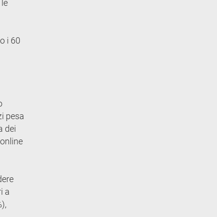
 le
o i 60
o
zi pesa
a dei
 online
dere
i a
),