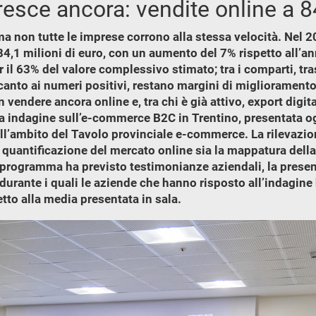
esce ancora: vendite online a 8
a non tutte le imprese corrono alla stessa velocità. Nel 2
84,1 milioni di euro, con un aumento del 7% rispetto all’a
r il 63% del valore complessivo stimato; tra i comparti, tr
anto ai numeri positivi, restano margini di miglioramento su
n vendere ancora online e, tra chi è già attivo, export digi
onda indagine sull’e-commerce B2C in Trentino, presentata 
’ambito del Tavolo provinciale e-commerce. La rilevazione
quantificazione del mercato online sia la mappatura della m
i, il programma ha previsto testimonianze aziendali, la pres
durante i quali le aziende che hanno risposto all’indagi
tto alla media presentata in sala.