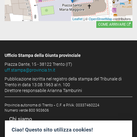
Leaflet
| ©
OpenStreetMap
contributors
COME ARRIVARE
Ufficio Stampa della Giunta provinciale
Piazza Dante, 15 - 38122 Trento (IT)
uff.stampa@provincia.tn.it
Pubblicazione iscritta nel registro della stampa del Tribunale di
Trento in data 13.08.1963 al n. 100
Direttore responsabile Arianna Tamburini
Provincia autonoma di Trento
-
C.F. e P.IVA: 00337460224
Numero verde 800 903606
Chi siamo
Redazione
Ciao! Questo sito utilizza cookies!