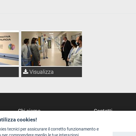
Visualizza
Chi siamo
Contatti
utilizza cookies!
Redazione
Dove Siamo
Staff
Struttura di riferime
kies tecnici per assicurare il corretto funzionamento e
 per comprendere meglio le tue interazioni.