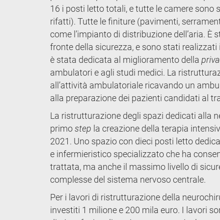
16 i posti letto totali, e tutte le camere sono s
rifatti). Tutte le finiture (pavimenti, serrament
come l’impianto di distribuzione dell’aria. È st
fronte della sicurezza, e sono stati realizza
è stata dedicata al miglioramento della
priv
ambulatori e agli studi medici. La ristruttura
all’attività ambulatoriale ricavando un ambu
alla preparazione dei pazienti candidati al tr
La ristrutturazione degli spazi dedicati alla
primo
step
la creazione della terapia intensiv
2021. Uno spazio con dieci posti letto dedica
e infermieristico specializzato che ha consen
trattata, ma anche il massimo livello di sicure
complesse del sistema nervoso centrale.
Per i lavori di ristrutturazione della neuroc
investiti 1 milione e 200 mila euro. I lavori 