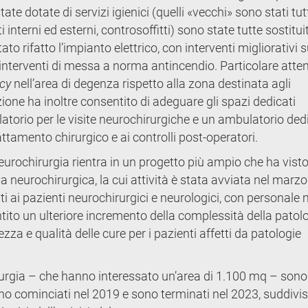
tate dotate di servizi igienici (quelli «vecchi» sono stati tut
i interni ed esterni, controsoffitti) sono state tutte sostitui
ato rifatto l’impianto elettrico, con interventi migliorativi s
ti interventi di messa a norma antincendio. Particolare atte
acy
nell’area di degenza rispetto alla zona destinata agli
zione ha inoltre consentito di adeguare gli spazi dedicati
latorio per le visite neurochirurgiche e un ambulatorio ded
attamento chirurgico e ai controlli post-operatori.
 neurochirurgia rientra in un progetto più ampio che ha vis
a neurochirurgica, la cui attività è stata avviata nel marzo
ti ai pazienti neurochirurgici e neurologici, con personale
tito un ulteriore incremento della complessità della patol
zza e qualità delle cure per i pazienti affetti da patologie
hirurgia – che hanno interessato un’area di 1.100 mq – sono
sono cominciati nel 2019 e sono terminati nel 2023, suddivisi