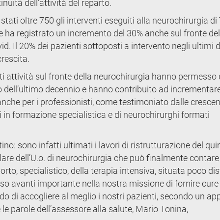
inuità dell’attività del reparto.
ti oltre 750 gli interventi eseguiti alla neurochirurgia di
 che ha registrato un incremento del 30% anche sul fronte del
id. Il 20% dei pazienti sottoposti a intervento negli ultimi 
crescita.
nti attività sul fronte della neurochirurgia hanno permesso 
rso dell’ultimo decennio e hanno contribuito ad incrementar
 anche per i professionisti, come testimoniato dalle crescen
i in formazione specialistica e di neurochirurghi formati
ino: sono infatti ultimati i lavori di ristrutturazione del qui
lare dell’U.o. di neurochirurgia che può finalmente contare
o, specialistico, della terapia intensiva, situata poco dis
o avanti importante nella nostra missione di fornire cure
ado di accogliere al meglio i nostri pazienti, secondo un ap
le parole dell’assessore alla salute, Mario Tonina,