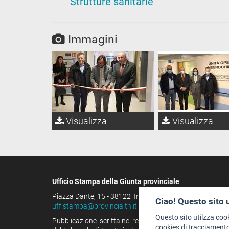
Strutture sanitarie
Immagini
Visualizza
Visualizza
Ufficio Stampa della Giunta provinciale
Piazza Dante, 15 - 38122 Trento (IT)
Ciao! Questo sito 
uff.stampa@provincia.tn.it
Questo sito utilzza coo
Pubblicazione iscritta nel registro della stampa
cookies di tracciamento