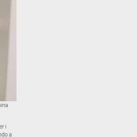
nina
r i
ando a