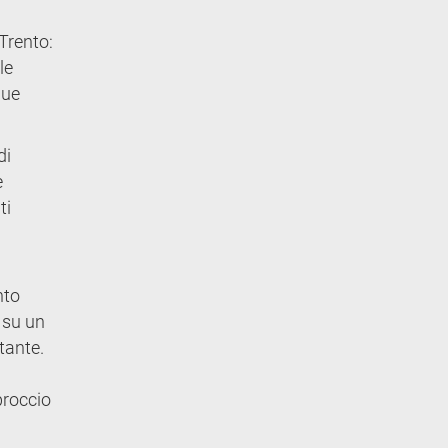
 Trento:
le
due
di
e
ti
nto
 su un
tante.
proccio