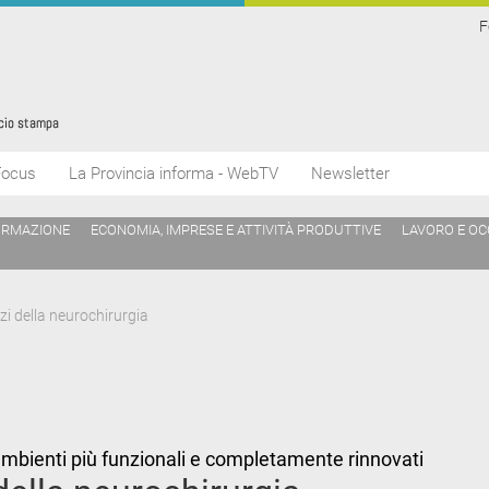
F
Focus
La Provincia informa - WebTV
Newsletter
ORMAZIONE
ECONOMIA, IMPRESE E ATTIVITÀ PRODUTTIVE
LAVORO E O
zi della neurochirurgia
ambienti più funzionali e completamente rinnovati