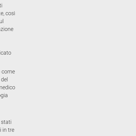
ti
te, così
ul
nzione
icato
to come
 del
 medico
ogia
 stati
 in tre