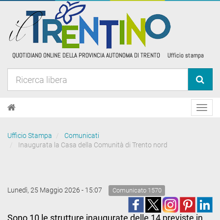
Toggl
navig
Ufficio Stampa
Comunicati
Inaugurata la Casa della Comunità di Trento nord
Lunedì, 25 Maggio 2026 - 15:07
Comunicato 1570
Sono 10 le strutture inaugurate delle 14 previste in