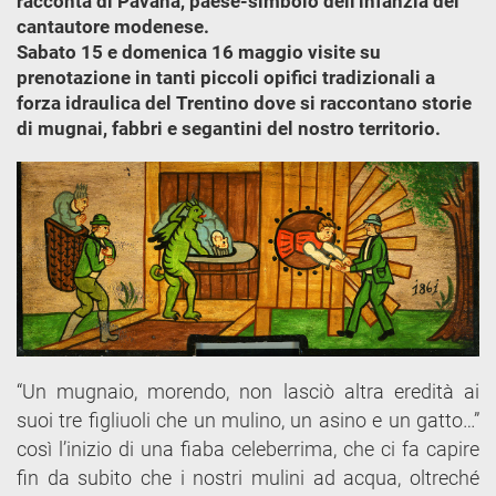
racconta di Pàvana, paese-simbolo dell'infanzia del
cantautore modenese.
Sabato 15 e domenica 16 maggio visite su
prenotazione in tanti piccoli opifici tradizionali a
forza idraulica del Trentino dove si raccontano storie
di mugnai, fabbri e segantini del nostro territorio.
“Un mugnaio, morendo, non lasciò altra eredità ai
suoi tre figliuoli che un mulino, un asino e un gatto…”
così l’inizio di una fiaba celeberrima, che ci fa capire
fin da subito che i nostri mulini ad acqua, oltreché