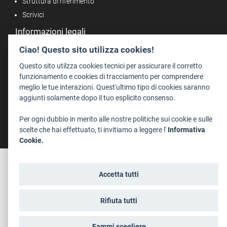
Struttura di riferimento
Scrivici
Informazioni legali
Note legali
Ciao! Questo sito utilizza cookies!
Privacy
Questo sito utilzza cookies tecnici per assicurare il corretto
Informativa privacy riprese conferenze
funzionamento e cookies di tracciamento per comprendere
meglio le tue interazioni. Quest'ultimo tipo di cookies saranno
Social media policy
aggiunti solamente dopo il tuo esplicito consenso.
Info cookies
Dichiarazione di accessibilità
Per ogni dubbio in merito alle nostre politiche sui cookie e sulle
scelte che hai effettuato, ti invitiamo a leggere l'
Informativa
Cookie.
Accetta tutti
Rifiuta tutti
Fammi scegliere