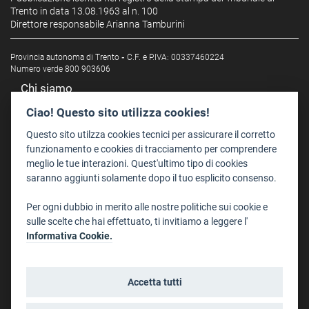
Trento in data 13.08.1963 al n. 100
Direttore responsabile Arianna Tamburini
Provincia autonoma di Trento
-
C.F. e P.IVA: 00337460224
Numero verde 800 903606
Chi siamo
Redazione
Ciao! Questo sito utilizza cookies!
Staff
Questo sito utilzza cookies tecnici per assicurare il corretto
Format - Centro Audiovisivi
funzionamento e cookies di tracciamento per comprendere
meglio le tue interazioni. Quest'ultimo tipo di cookies
Trentino Film Commission
saranno aggiunti solamente dopo il tuo esplicito consenso.
Contatti
Per ogni dubbio in merito alle nostre politiche sui cookie e
Dove Siamo
sulle scelte che hai effettuato, ti invitiamo a leggere l'
Struttura di riferimento
Informativa Cookie.
Scrivici
Informazioni legali
Accetta tutti
Note legali