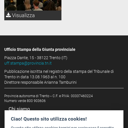
Visualizza
Ufficio Stampa della Giunta provinciale
Piazza Dante, 15 - 38122 Trento (IT)
uff.stampa@provincia.tn.it
Pubblicazione iscritta nel registro della stampa del Tribunale di
Trento in data 13.08.1963 al n. 100
Direttore responsabile Arianna Tamburini
Provincia autonoma di Trento
-
C.F. e P.IVA: 00337460224
Numero verde 800 903606
Chi siamo
Redazione
Ciao! Questo sito utilizza cookies!
Staff