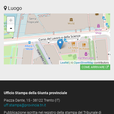
Luogo
+
-
Leaflet
| ©
OpenStreetMap
contributors
COME ARRIVARE
Ufficio Stampa della Giunta provinciale
Piazza Dante, 15 - 38122 Trento (IT)
uff.stampa@provincia.tn.it
Pubblicazione iscritta nel registro della stampa del Tribunale di