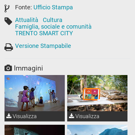
Fonte:
Ufficio Stampa
Attualità
Cultura
Famiglia, sociale e comunità
TRENTO SMART CITY
Versione Stampabile
Immagini
Visualizza
Visualizza