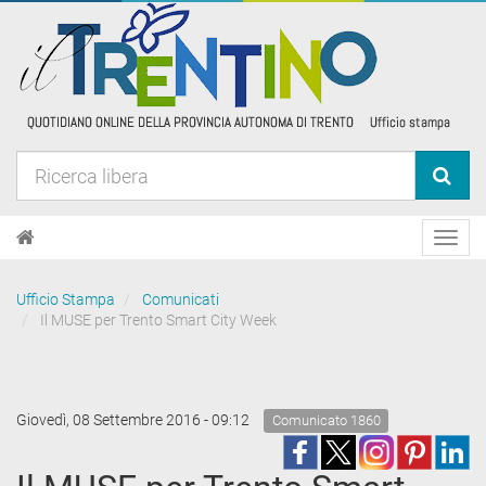
Toggl
navig
Ufficio Stampa
Comunicati
Il MUSE per Trento Smart City Week
Giovedì, 08 Settembre 2016 - 09:12
Comunicato 1860