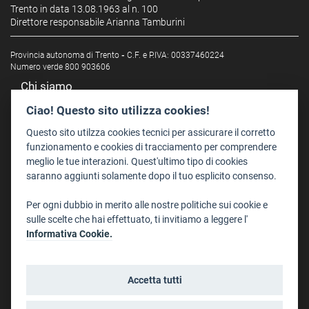
Trento in data 13.08.1963 al n. 100
Direttore responsabile Arianna Tamburini
Provincia autonoma di Trento
-
C.F. e P.IVA: 00337460224
Numero verde 800 903606
Chi siamo
Redazione
Ciao! Questo sito utilizza cookies!
Staff
Questo sito utilzza cookies tecnici per assicurare il corretto
Format - Centro Audiovisivi
funzionamento e cookies di tracciamento per comprendere
meglio le tue interazioni. Quest'ultimo tipo di cookies
Trentino Film Commission
saranno aggiunti solamente dopo il tuo esplicito consenso.
Contatti
Per ogni dubbio in merito alle nostre politiche sui cookie e
Dove Siamo
sulle scelte che hai effettuato, ti invitiamo a leggere l'
Struttura di riferimento
Informativa Cookie.
Scrivici
Informazioni legali
Accetta tutti
Note legali