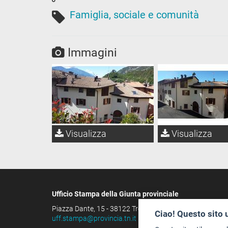
Famiglia, sociale e comunità
Immagini
Visualizza
Visualizza
Ufficio Stampa della Giunta provinciale
Piazza Dante, 15 - 38122 Trento (IT)
Ciao! Questo sito 
uff.stampa@provincia.tn.it