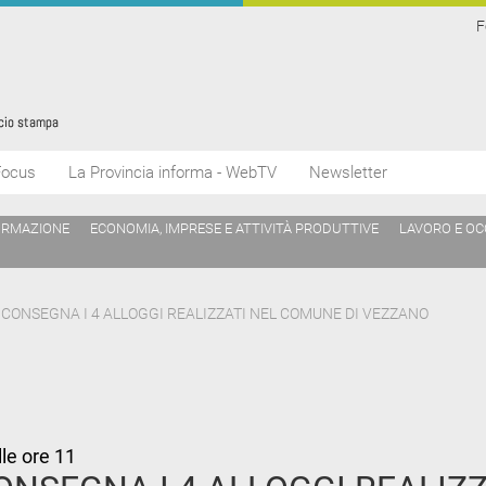
F
Focus
La Provincia informa - WebTV
Newsletter
ORMAZIONE
ECONOMIA, IMPRESE E ATTIVITÀ PRODUTTIVE
LAVORO E O
A CONSEGNA I 4 ALLOGGI REALIZZATI NEL COMUNE DI VEZZANO
lle ore 11