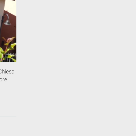
 Chiesa
sore