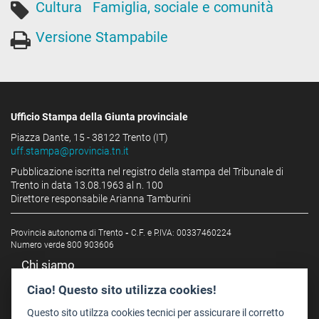
Cultura
Famiglia, sociale e comunità
Versione Stampabile
Ufficio Stampa della Giunta provinciale
Piazza Dante, 15 - 38122 Trento (IT)
uff.stampa@provincia.tn.it
Pubblicazione iscritta nel registro della stampa del Tribunale di
Trento in data 13.08.1963 al n. 100
Direttore responsabile Arianna Tamburini
Provincia autonoma di Trento
-
C.F. e P.IVA: 00337460224
Numero verde 800 903606
Chi siamo
Redazione
Ciao! Questo sito utilizza cookies!
Staff
Questo sito utilzza cookies tecnici per assicurare il corretto