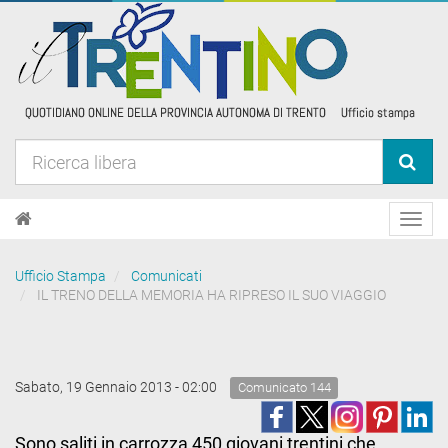
Toggl
navig
Ufficio Stampa
Comunicati
IL TRENO DELLA MEMORIA HA RIPRESO IL SUO VIAGGIO
Sabato, 19 Gennaio 2013 - 02:00
Comunicato 144
Sono saliti in carrozza 450 giovani trentini che