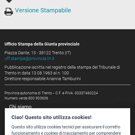
Versione Stampabile
Ufficio Stampa della Giunta provinciale
Piazza Dante, 15 - 38122 Trento (IT)
uff.stampa@provincia.tn.it
Pubblicazione iscritta nel registro della stampa del Tribunale di
Trento in data 13.08.1963 al n. 100
Direttore responsabile Arianna Tamburini
Provincia autonoma di Trento
-
C.F. e P.IVA: 00337460224
Numero verde 800 903606
Chi siamo
Redazione
Ciao! Questo sito utilizza cookies!
Staff
Questo sito utilzza cookies tecnici per assicurare il corretto
Format - Centro Audiovisivi
funzionamento e cookies di tracciamento per comprendere