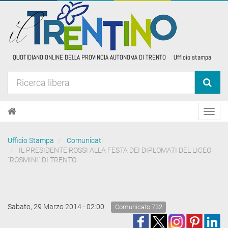
Toggl
navig
Ufficio Stampa
Comunicati
IL PRESIDENTE ROSSI ALLA FESTA DEI DIPLOMATI DEL LICEO
"ROSMINI" DI TRENTO
Sabato, 29 Marzo 2014 - 02:00
Comunicato 732