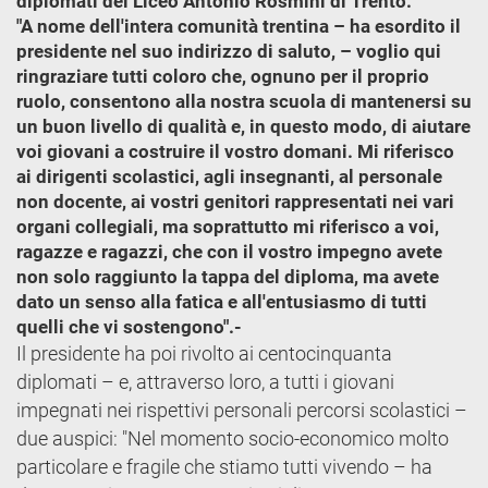
diplomati del Liceo Antonio Rosmini di Trento.
"A nome dell'intera comunità trentina – ha esordito il
presidente nel suo indirizzo di saluto, – voglio qui
ringraziare tutti coloro che, ognuno per il proprio
ruolo, consentono alla nostra scuola di mantenersi su
un buon livello di qualità e, in questo modo, di aiutare
voi giovani a costruire il vostro domani. Mi riferisco
ai dirigenti scolastici, agli insegnanti, al personale
non docente, ai vostri genitori rappresentati nei vari
organi collegiali, ma soprattutto mi riferisco a voi,
ragazze e ragazzi, che con il vostro impegno avete
non solo raggiunto la tappa del diploma, ma avete
dato un senso alla fatica e all'entusiasmo di tutti
quelli che vi sostengono".-
Il presidente ha poi rivolto ai centocinquanta
diplomati – e, attraverso loro, a tutti i giovani
impegnati nei rispettivi personali percorsi scolastici –
due auspici: "Nel momento socio-economico molto
particolare e fragile che stiamo tutti vivendo – ha