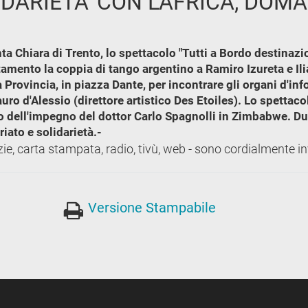
IDARIETA' CON L'AFRICA, DO
a Chiara di Trento, lo spettacolo "Tutti a Bordo destinazi
tamento la coppia di tango argentino a Ramiro Izureta e 
a Provincia, in piazza Dante, per incontrare gli organi d'i
ro d'Alessio (direttore artistico Des Etoiles). Lo spettacol
o dell'impegno del dottor Carlo Spagnolli in Zimbabwe. Du
iato e solidarietà.-
zie, carta stampata, radio, tivù, web - sono cordialmente inv
Versione Stampabile