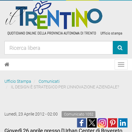
Toggl
navig
Ufficio Stampa
Comunicati
IL DESIGN È STRATEGICO PER L'INNOVAZIONE AZIENDALE?
Lunedì, 23 Aprile 2012 - 02:00
Comunicato 1052
Giovedì 26 aprile presso l'Urban Center di Rovereto