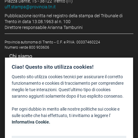
Piazza Dante, 15 - 38122 Trento (IT)
uff.stampa@provincia.tn.it
Pubblicazione iscritta nel registro della stampa del Tribunale di
Trento in data 13.08.1963 al n. 100
Direttore responsabile Arianna Tamburini
Provincia autonoma di Trento
-
C.F. e P.IVA: 00337460224
Numero verde 800 903606
Chi siamo
Redazione
Ciao! Questo sito utilizza cookies!
Staff
Questo sito utilzza cookies tecnici per assicurare il corretto
Format - Centro Audiovisivi
funzionamento e cookies di tracciamento per comprendere
meglio le tue interazioni. Quest'ultimo tipo di cookies
Trentino Film Commission
saranno aggiunti solamente dopo il tuo esplicito consenso.
Contatti
Per ogni dubbio in merito alle nostre politiche sui cookie e
Dove Siamo
sulle scelte che hai effettuato, ti invitiamo a leggere l'
Struttura di riferimento
Informativa Cookie.
Scrivici
Informazioni legali