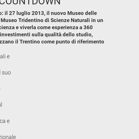
IL COUNTDOWN
o: il 27 luglio 2013, il nuovo Museo delle
l Museo Tridentino di Scienze Naturali in un
scienza e viverla come esperienza a 360
investimenti sulla qualità dello studio,
rizzano il Trentino come punto di riferimento
ali e
l suo
e
l
ica e
izionale