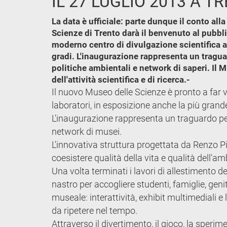
IL 27 LUGLIO 2013 A 
La data è ufficiale: parte dunque il conto al
Scienze di Trento darà il benvenuto al pubbli
moderno centro di divulgazione scientifica a
gradi. L'inaugurazione rappresenta un traguar
politiche ambientali e network di saperi. Il 
dell'attività scientifica e di ricerca.-
Il nuovo Museo delle Scienze è pronto a far vi
laboratori, in esposizione anche la più grand
L'inaugurazione rappresenta un traguardo per 
network di musei.
L'innovativa struttura progettata da Renzo Pi
coesistere qualità della vita e qualità dell'am
Una volta terminati i lavori di allestimento del
nastro per accogliere studenti, famiglie, geni
museale: interattività, exhibit multimediali e
da ripetere nel tempo.
Attraverso il divertimento, il gioco, la sperim