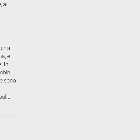
, al
serra
na, e
. In
mbini,
ne sono
sulle