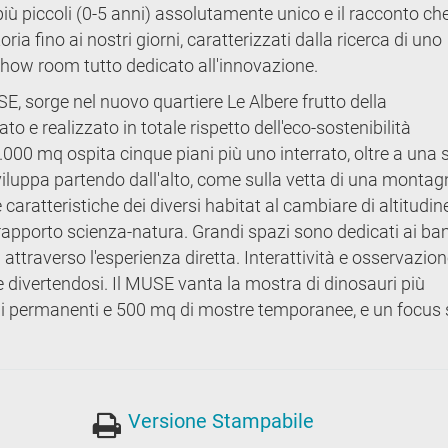
ù piccoli (0-5 anni) assolutamente unico e il racconto che
ria fino ai nostri giorni, caratterizzati dalla ricerca di uno
show room tutto dedicato all'innovazione.
SE, sorge nel nuovo quartiere Le Albere frutto della
ato e realizzato in totale rispetto dell'eco-sostenibilità
2.000 mq ospita cinque piani più uno interrato, oltre a una 
sviluppa partendo dall'alto, come sulla vetta di una montag
caratteristiche dei diversi habitat al cambiare di altitudine
 rapporto scienza-natura. Grandi spazi sono dedicati ai ba
 attraverso l'esperienza diretta. Interattività e osservazio
 divertendosi. Il MUSE vanta la mostra di dinosauri più
oni permanenti e 500 mq di mostre temporanee, e un focus 
Versione Stampabile