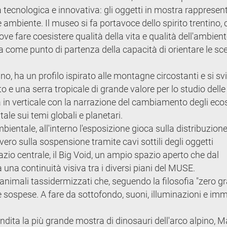
ecnologica e innovativa: gli oggetti in mostra rappresent
 e ambiente. Il museo si fa portavoce dello spirito trentino,
ove fare coesistere qualità della vita e qualità dell'ambien
 come punto di partenza della capacità di orientare le sce
ano, ha un profilo ispirato alle montagne circostanti e si sv
to e una serra tropicale di grande valore per lo studio delle
ppa in verticale con la narrazione del cambiamento degli eco
ntale sui temi globali e planetari.
mbientale, all'interno l'esposizione gioca sulla distribuzione
vvero sulla sospensione tramite cavi sottili degli oggetti
azio centrale, il Big Void, un ampio spazio aperto che dal
a una continuità visiva tra i diversi piani del MUSE.
animali tassidermizzati che, seguendo la filosofia "zero gra
e sospese. A fare da sottofondo, suoni, illuminazioni e im
ndita la più grande mostra di dinosauri dell'arco alpino, M