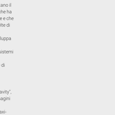
ano il
 che ha
te e che
lte di
iluppa
sistemi
 di
vity",
magini
axi-