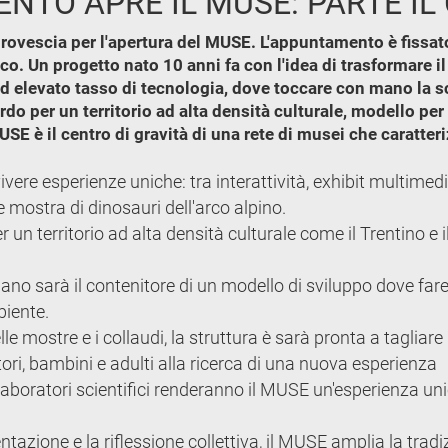
TRENTO APRE IL MUSE: PARTE 
la rovescia per l'apertura del MUSE. L'appuntamento è fissat
co. Un progetto nato 10 anni fa con l'idea di trasformare i
d elevato tasso di tecnologia, dove toccare con mano la 
do per un territorio ad alta densità culturale, modello per 
MUSE è il centro di gravità di una rete di musei che caratte
vere esperienze uniche: tra interattività, exhibit multimedi
e mostra di dinosauri dell'arco alpino.
un territorio ad alta densità culturale come il Trentino e i
ano sarà il contenitore di un modello di sviluppo dove far
biente.
le mostre e i collaudi, la struttura è sarà pronta a tagliare i
tori, bambini e adulti alla ricerca di una nuova esperienza
 laboratori scientifici renderanno il MUSE un'esperienza un
entazione e la riflessione collettiva, il MUSE amplia la trad