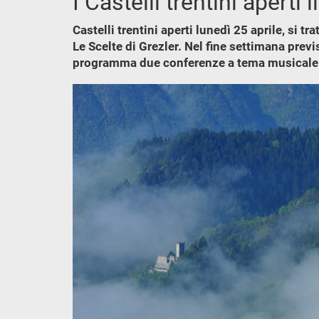
I Castelli trentini aperti 
Castelli trentini aperti lunedì 25 aprile, si
Le Scelte di Grezler. Nel fine settimana previ
programma due conferenze a tema musicale a