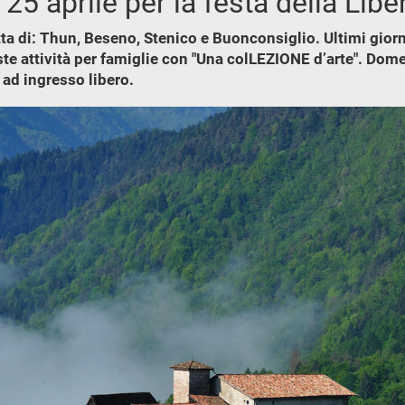
il 25 aprile per la festa della Lib
 tratta di: Thun, Beseno, Stenico e Buonconsiglio. Ultimi gi
ste attività per famiglie con "Una colLEZIONE d’arte". Dome
d ingresso libero.