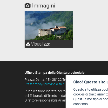
Immagini
Visualizza
Ufficio Stampa della Giunta provinciale
Piazza Dante, 15 - 38122 Trento (IT)
Ciao! Questo sito 
uff.stampa@provincia.tn.it
Questo sito utilzza coo
Pubblicazione iscritta nel registro della stampa
cookies di tracciamento
del Tribunale di Trento in data 13.08.1963 al n. 100
Quest'ultimo tipo di co
Direttore responsabile Arianna Tamburini
consenso.