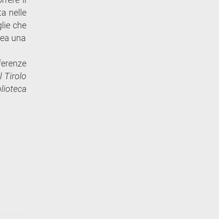
a nelle
glie che
rea una
ferenze
l Tirolo
lioteca