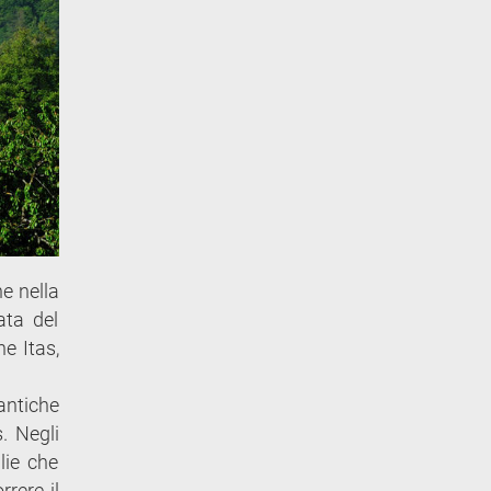
he nella
ata del
e Itas,
 antiche
. Negli
lie che
rere il