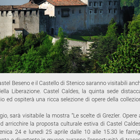
stel Beseno e il Castello di Stenico saranno visitabili anc
della Liberazione. Castel Caldes, la quinta sede distacc
o ed ospiterà una ricca selezione di opere della collezion
io, sarà visitabile la mostra “Le scelte di Grezler. Opere
d arricchire la proposta culturale estiva di Castel Caldes
enica 24 e lunedì 25 aprile dalle 10 alle 15.30 le famig
nte e divertente in museo avranno l'opportunità di trascor