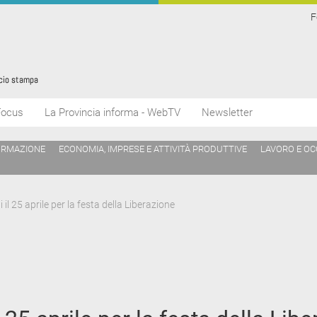
F
Focus
La Provincia informa - WebTV
Newsletter
ORMAZIONE
ECONOMIA, IMPRESE E ATTIVITÀ PRODUTTIVE
LAVORO E O
ti il 25 aprile per la festa della Liberazione