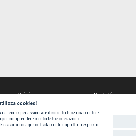
Chi siamo
Contatti
utilizza cookies!
Redazione
Dove Siamo
Staff
Struttura di riferime
kies tecnici per assicurare il corretto funzionamento e
 per comprendere meglio le tue interazioni.
Format - Centro Audiovisivi
Scrivici
okies saranno aggiunti solamente dopo il tuo esplicito
Trentino Film Commission