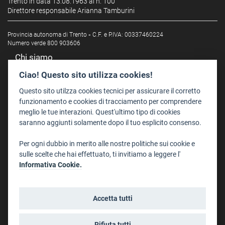
Trento in data 13.08.1963 al n. 100
Direttore responsabile Arianna Tamburini
Provincia autonoma di Trento
-
C.F. e P.IVA: 00337460224
Numero verde 800 903606
Chi siamo
Redazione
Ciao! Questo sito utilizza cookies!
Staff
Questo sito utilzza cookies tecnici per assicurare il corretto
Format - Centro Audiovisivi
funzionamento e cookies di tracciamento per comprendere
meglio le tue interazioni. Quest'ultimo tipo di cookies
Trentino Film Commission
saranno aggiunti solamente dopo il tuo esplicito consenso.
Contatti
Per ogni dubbio in merito alle nostre politiche sui cookie e
Dove Siamo
sulle scelte che hai effettuato, ti invitiamo a leggere l'
Struttura di riferimento
Informativa Cookie.
Scrivici
Informazioni legali
Accetta tutti
Note legali
Privacy
Rifiuta tutti