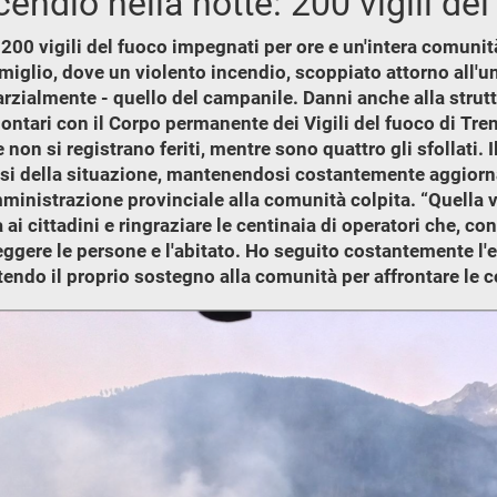
cendio nella notte: 200 vigili de
 200 vigili del fuoco impegnati per ore e un'intera comunità 
iglio, dove un violento incendio, scoppiato attorno all'una
- parzialmente - quello del campanile. Danni anche alla stru
lontari con il Corpo permanente dei Vigili del fuoco di Tre
n si registrano feriti, mentre sono quattro gli sfollati. 
ersi della situazione, mantenendosi costantemente aggiorna
mministrazione provinciale alla comunità colpita. “Quella 
 ai cittadini e ringraziare le centinaia di operatori che, co
ggere le persone e l'abitato. Ho seguito costantemente l'e
tendo il proprio sostegno alla comunità per affrontare le 