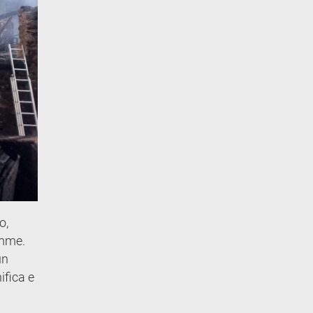
o,
amme.
un
ifica e