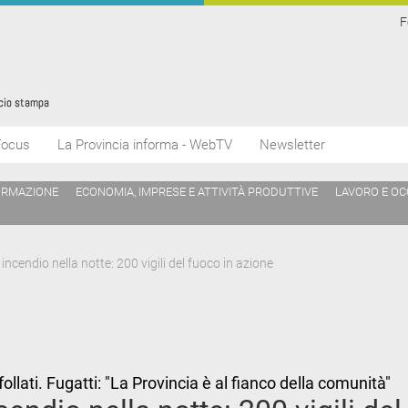
F
Focus
La Provincia informa - WebTV
Newsletter
ORMAZIONE
ECONOMIA, IMPRESE E ATTIVITÀ PRODUTTIVE
LAVORO E O
incendio nella notte: 200 vigili del fuoco in azione
sfollati. Fugatti: "La Provincia è al fianco della comunità"