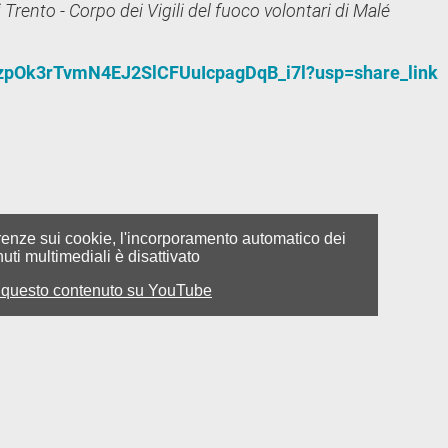
Trento - Corpo dei Vigili del fuoco volontari di Malé
s/1zpOk3rTvmN4EJ2SlCFUuIcpagDqB_i7l?usp=share_link