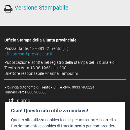
Versione Stampabile
Ufficio Stampa della Giunta provinciale
Piazza Dante, 15 - 38122 Trento (IT)
uff.stampa@provincia.tn.it
Pubblicazione iscritta nel registro della stampa del Tribunale di
Trento in data 13.08.1963 al n. 100
Direttore responsabile Arianna Tamburini
Provincia autonoma di Trento
-
C.F. e P.IVA: 00337460224
Numero verde 800 903606
Chi siamo
Redazione
Ciao! Questo sito utilizza cookies!
Staff
Questo sito utilzza cookies tecnici per assicurare il corretto
Format - Centro Audiovisivi
funzionamento e cookies di tracciamento per comprendere