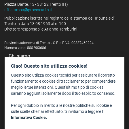
Piazza Dante, 15 - 38122 Trento (IT)
uff.stampa@provincia.tn.it
Pubblicazione iscritta nel registro della stampa del Tribunale di
Trento in data 13.08.1963 al n. 100
Direttore responsabile Arianna Tamburini
Provincia autonoma di Trento
-
C.F. e P.IVA: 00337460224
Numero verde 800 903606
Chi siamo
Redazione
Ciao! Questo sito utilizza cookies!
Staff
Questo sito utilzza cookies tecnici per assicurare il corretto
Format - Centro Audiovisivi
funzionamento e cookies di tracciamento per comprendere
meglio le tue interazioni. Quest'ultimo tipo di cookies
Trentino Film Commission
saranno aggiunti solamente dopo il tuo esplicito consenso.
Contatti
Per ogni dubbio in merito alle nostre politiche sui cookie e
Dove Siamo
sulle scelte che hai effettuato, ti invitiamo a leggere l'
Struttura di riferimento
Informativa Cookie.
Scrivici