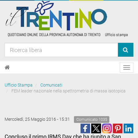
Toggl
navig
Ufficio Stampa
Comunicati
FEM leader nazionale nella spettrometria di massa isotopica
Mercoledì, 25 Maggio 2016 - 15:31
Comunicato 1035
Concluso il primo IRMS Day che ha riunito a San