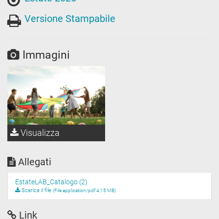
Versione Stampabile
Immagini
Visualizza
Allegati
EstateLAB_Catalogo (2)
Scarica il file
(File application/pdf 4,15 MB)
Link