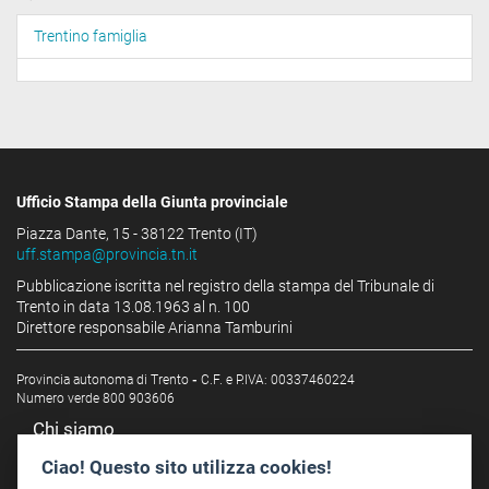
Trentino famiglia
Ufficio Stampa della Giunta provinciale
Piazza Dante, 15 - 38122 Trento (IT)
uff.stampa@provincia.tn.it
Pubblicazione iscritta nel registro della stampa del Tribunale di
Trento in data 13.08.1963 al n. 100
Direttore responsabile Arianna Tamburini
Provincia autonoma di Trento
-
C.F. e P.IVA: 00337460224
Numero verde 800 903606
Chi siamo
Redazione
Ciao! Questo sito utilizza cookies!