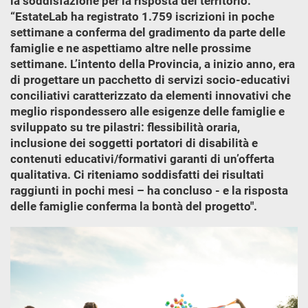
la soddisfazione per la risposta del territorio:
“EstateLab ha registrato 1.759 iscrizioni in poche
settimane a conferma del gradimento da parte delle
famiglie e ne aspettiamo altre nelle prossime
settimane. L’intento della Provincia, a inizio anno, era
di progettare un pacchetto di servizi socio-educativi
conciliativi caratterizzato da elementi innovativi che
meglio rispondessero alle esigenze delle famiglie e
sviluppato su tre pilastri: flessibilità oraria,
inclusione dei soggetti portatori di disabilità e
contenuti educativi/formativi garanti di un’offerta
qualitativa. Ci riteniamo soddisfatti dei risultati
raggiunti in pochi mesi – ha concluso - e la risposta
delle famiglie conferma la bontà del progetto".