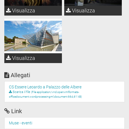
Visualizza
Visualizza
Visualizza
Allegati
CS Essere Leoardo a Palazzo delle Albere
Scarica il file
(File application/vnd.openxmlformats-
officedocument.wordprocessingml.document 664,61 kB)
Link
Muse - eventi