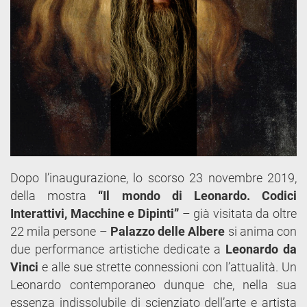
Dopo l’inaugurazione, lo scorso 23 novembre 2019,
della mostra
“Il mondo di Leonardo. Codici
Interattivi, Macchine e Dipinti”
– già visitata da oltre
22 mila persone –
Palazzo delle Albere
si anima con
due performance artistiche dedicate a
Leonardo da
Vinci
e alle sue strette connessioni con l’attualità. Un
Leonardo contemporaneo dunque che, nella sua
essenza indissolubile di scienziato dell’arte e artista