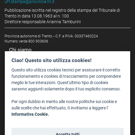
uff.stampa@provincia.tn.it
Pubblicazione iscritta nel registro della stampa del Tribunale di
Trento in data 13.08.1963 al n. 100
Direttore responsabile Arianna Tamburini
Provincia autonoma di Trento
-
C.F. e P.IVA: 00337460224
Numero verde 800 903606
Chi siamo
Redazione
Ciao! Questo sito utilizza cookies!
Staff
Questo sito utilzza cookies tecnici per assicurare il corretto
Format - Centro Audiovisivi
funzionamento e cookies di tracciamento per comprendere
meglio le tue interazioni. Quest'ultimo tipo di cookies
Trentino Film Commission
saranno aggiunti solamente dopo il tuo esplicito consenso.
Contatti
Per ogni dubbio in merito alle nostre politiche sui cookie e
Dove Siamo
sulle scelte che hai effettuato, ti invitiamo a leggere l'
Struttura di riferimento
Informativa Cookie.
Scrivici
Informazioni legali
Accetta tutti