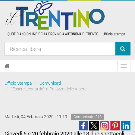
Toggl
navig
Ufficio Stampa
Comunicati
"Essere Leonardo": a Palazzo delle Albere
Martedì, 04 Febbraio 2020 - 11:19
Comunicato 218
Giovedì 6 e 20 febbraio 2020 alle 18 due spettacoli