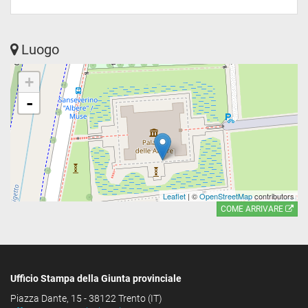
Luogo
+
-
Leaflet
| ©
OpenStreetMap
contributors
COME ARRIVARE
Ufficio Stampa della Giunta provinciale
Piazza Dante, 15 - 38122 Trento (IT)