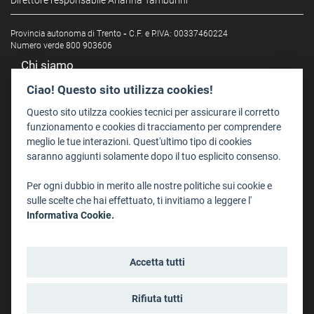
Direttore responsabile Arianna Tamburini
Provincia autonoma di Trento
-
C.F. e P.IVA: 00337460224
Numero verde 800 903606
Chi siamo
Redazione
Ciao! Questo sito utilizza cookies!
Staff
Questo sito utilzza cookies tecnici per assicurare il corretto
Format - Centro Audiovisivi
funzionamento e cookies di tracciamento per comprendere
meglio le tue interazioni. Quest'ultimo tipo di cookies
Trentino Film Commission
saranno aggiunti solamente dopo il tuo esplicito consenso.
Contatti
Per ogni dubbio in merito alle nostre politiche sui cookie e
Dove Siamo
sulle scelte che hai effettuato, ti invitiamo a leggere l'
Struttura di riferimento
Informativa Cookie.
Scrivici
Informazioni legali
Accetta tutti
Note legali
Privacy
Rifiuta tutti
Informativa privacy riprese conferenze