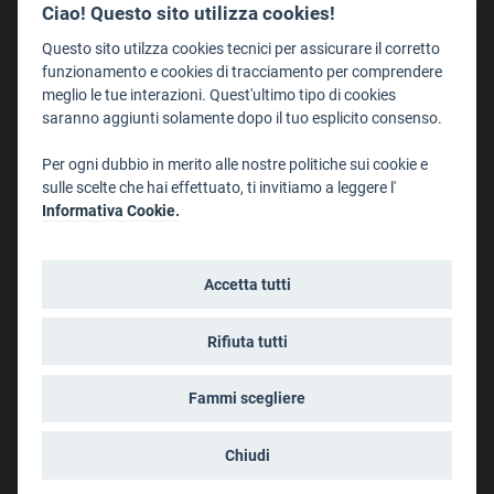
Redazione
Ciao! Questo sito utilizza cookies!
Staff
Questo sito utilzza cookies tecnici per assicurare il corretto
Format - Centro Audiovisivi
funzionamento e cookies di tracciamento per comprendere
meglio le tue interazioni. Quest'ultimo tipo di cookies
Trentino Film Commission
saranno aggiunti solamente dopo il tuo esplicito consenso.
Contatti
Per ogni dubbio in merito alle nostre politiche sui cookie e
Dove Siamo
sulle scelte che hai effettuato, ti invitiamo a leggere l'
Struttura di riferimento
Informativa Cookie.
Scrivici
Informazioni legali
Accetta tutti
Note legali
Privacy
Rifiuta tutti
Informativa privacy riprese conferenze
Social media policy
Fammi scegliere
Info cookies
Dichiarazione di accessibilità
Chiudi