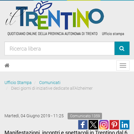
Toggl
navig
Ufficio Stampa
Comunicati
Dieci giorni di iniziative dedicate all'Alzheimer
Martedì, 04 Giugno 2019 - 11:25
Comunicato 1359
Manifestazioni, incontri e spettacoli in Trentino dal 6