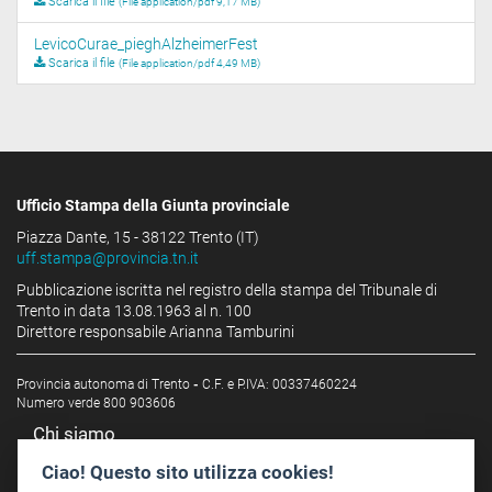
Scarica il file
(File application/pdf 9,17 MB)
LevicoCurae_pieghAlzheimerFest
Scarica il file
(File application/pdf 4,49 MB)
Ufficio Stampa della Giunta provinciale
Piazza Dante, 15 - 38122 Trento (IT)
uff.stampa@provincia.tn.it
Pubblicazione iscritta nel registro della stampa del Tribunale di
Trento in data 13.08.1963 al n. 100
Direttore responsabile Arianna Tamburini
Provincia autonoma di Trento
-
C.F. e P.IVA: 00337460224
Numero verde 800 903606
Chi siamo
Redazione
Ciao! Questo sito utilizza cookies!