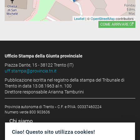
Leaflet
| ©
OpenStreetMap
contributors
COME ARRIVARE
Ufficio Stampa della Giunta provinciale
Piazza Dante, 15 - 38122 Trento (IT)
uff.stampa@provincia.tn.it
Pubblicazione iscritta nel registro della stampa del Tribunale di
Trento in data 13.08.1963 al n. 100
Direttore responsabile Arianna Tamburini
Provincia autonoma di Trento
-
C.F. e P.IVA: 00337460224
Numero verde 800 903606
Chi siamo
Redazione
Ciao! Questo sito utilizza cookies!
Staff