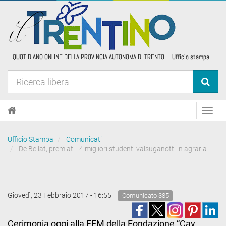
Toggl
navig
Ufficio Stampa
Comunicati
De Bellat, premiati i 4 migliori studenti valsuganotti in agraria
Giovedì, 23 Febbraio 2017 - 16:55
Comunicato 385
Cerimonia oggi alla FEM della Fondazione “Cav.