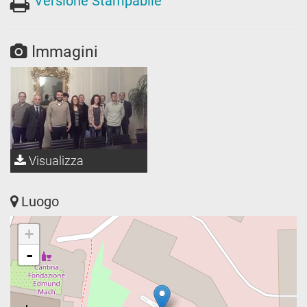
Versione Stampabile
Immagini
Visualizza
Luogo
+
-