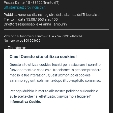
Piazza Dante, 15 - 38122 Trento (IT)
uff.stampa@provincia.tn.it
Pubblicazione iscritta nel registro della stampa del Tribunale di
Trento in data 13.08.1963 al n. 100
Direttore responsabile Arianna Tamburini
Provincia autonoma di Trento
-
C.F. e P.IVA: 00337460224
Numero verde 800 903606
Chi siamo
Redazione
Ciao! Questo sito utilizza cookies!
Staff
Questo sito utilzza cookies tecnici per assicurare il corretto
Format - Centro Audiovisivi
funzionamento e cookies di tracciamento per comprendere
meglio le tue interazioni. Quest'ultimo tipo di cookies
Trentino Film Commission
saranno aggiunti solamente dopo il tuo esplicito consenso.
Contatti
Per ogni dubbio in merito alle nostre politiche sui cookie e
Dove Siamo
sulle scelte che hai effettuato, ti invitiamo a leggere l'
Struttura di riferimento
Informativa Cookie.
Scrivici