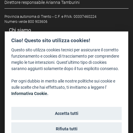
Direttore responsabile Arianna Tamburini
Provincia autonoma di Trento
-
C.F. e P.IVA: 00337460224
Numero verde 800 903606
Chi siamo
Redazione
Ciao! Questo sito utilizza cookies!
Staff
Questo sito utilzza cookies tecnici per assicurare il corretto
Format - Centro Audiovisivi
funzionamento e cookies di tracciamento per comprendere
meglio le tue interazioni. Quest'ultimo tipo di cookies
Trentino Film Commission
saranno aggiunti solamente dopo il tuo esplicito consenso.
Contatti
Per ogni dubbio in merito alle nostre politiche sui cookie e
Dove Siamo
sulle scelte che hai effettuato, ti invitiamo a leggere l'
Struttura di riferimento
Informativa Cookie.
Scrivici
Informazioni legali
Accetta tutti
Note legali
Privacy
Rifiuta tutti