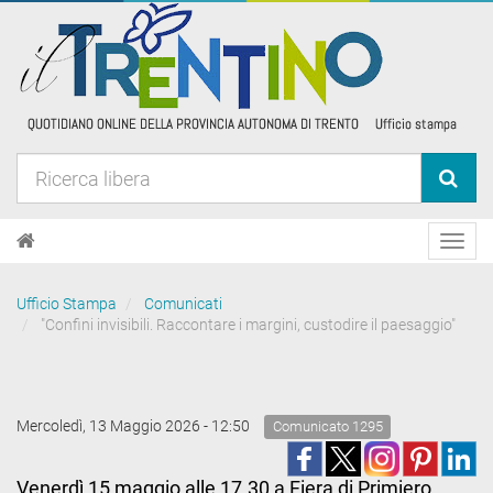
Toggl
navig
Ufficio Stampa
Comunicati
"Confini invisibili. Raccontare i margini, custodire il paesaggio"
Mercoledì, 13 Maggio 2026 - 12:50
Comunicato 1295
Venerdì 15 maggio alle 17.30 a Fiera di Primiero