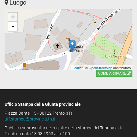
Luogo
+
-
Leaflet
| ©
OpenStreetMap
contributors
COME ARRIVARE
Ufficio Stampa della Giunta provinciale
Piazza Dante, 15 - 38122 Trento (IT)
uff.stampa@provincia.tn.it
Pubblicazione iscritta nel registro della stampa del Tribunale di
Trento in data 13.08.1963 al n. 100