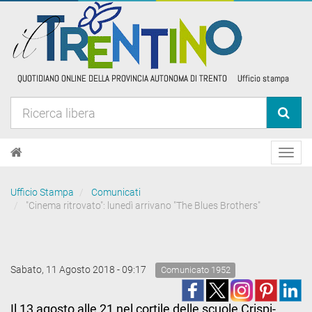
Toggl
navig
Ufficio Stampa
Comunicati
"Cinema ritrovato": lunedì arrivano "The Blues Brothers"
Sabato, 11 Agosto 2018 - 09:17
Comunicato 1952
Il 13 agosto alle 21 nel cortile delle scuole Crispi-