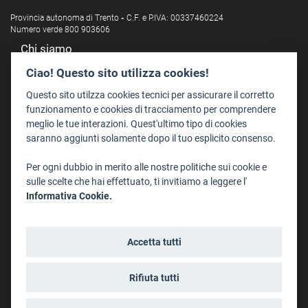
Provincia autonoma di Trento
-
C.F. e P.IVA: 00337460224
Numero verde 800 903606
Chi siamo
Redazione
Ciao! Questo sito utilizza cookies!
Staff
Questo sito utilzza cookies tecnici per assicurare il corretto
Format - Centro Audiovisivi
funzionamento e cookies di tracciamento per comprendere
meglio le tue interazioni. Quest'ultimo tipo di cookies
Trentino Film Commission
saranno aggiunti solamente dopo il tuo esplicito consenso.
Contatti
Per ogni dubbio in merito alle nostre politiche sui cookie e
Dove Siamo
sulle scelte che hai effettuato, ti invitiamo a leggere l'
Struttura di riferimento
Informativa Cookie.
Scrivici
Informazioni legali
Accetta tutti
Note legali
Privacy
Rifiuta tutti
Informativa privacy riprese conferenze