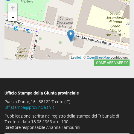
+
-
Leaflet
| ©
OpenStreetMap
contributors
COME ARRIVARE
Ufficio Stampa della Giunta provinciale
Piazza Dante, 15 - 38122 Trento (IT)
uff.stampa@provincia.tn.it
Pubblicazione iscritta nel registro della stampa del Tribunale di
Trento in data 13.08.1963 al n. 100
Direttore responsabile Arianna Tamburini