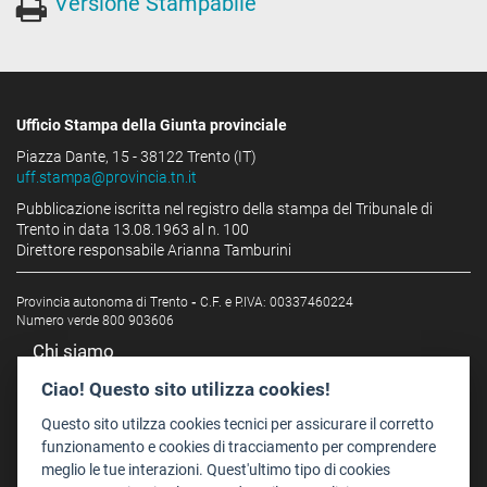
Versione Stampabile
Ufficio Stampa della Giunta provinciale
Piazza Dante, 15 - 38122 Trento (IT)
uff.stampa@provincia.tn.it
Pubblicazione iscritta nel registro della stampa del Tribunale di
Trento in data 13.08.1963 al n. 100
Direttore responsabile Arianna Tamburini
Provincia autonoma di Trento
-
C.F. e P.IVA: 00337460224
Numero verde 800 903606
Chi siamo
Redazione
Ciao! Questo sito utilizza cookies!
Staff
Questo sito utilzza cookies tecnici per assicurare il corretto
Format - Centro Audiovisivi
funzionamento e cookies di tracciamento per comprendere
meglio le tue interazioni. Quest'ultimo tipo di cookies
Trentino Film Commission